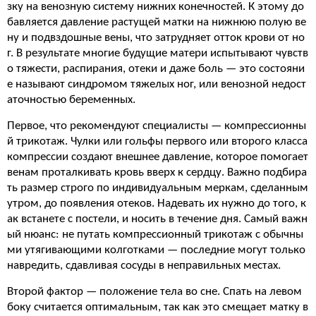
зку на венозную систему нижних конечностей. К этому до
бавляется давление растущей матки на нижнюю полую ве
ну и подвздошные вены, что затрудняет отток крови от но
г. В результате многие будущие матери испытывают чувств
о тяжести, распирания, отеки и даже боль — это состояни
е называют синдромом тяжелых ног, или венозной недост
аточностью беременных.
Первое, что рекомендуют специалисты — компрессионны
й трикотаж. Чулки или гольфы первого или второго класса
компрессии создают внешнее давление, которое помогает
венам проталкивать кровь вверх к сердцу. Важно подбира
ть размер строго по индивидуальным меркам, сделанным
утром, до появления отеков. Надевать их нужно до того, к
ак встанете с постели, и носить в течение дня. Самый важн
ый нюанс: не путать компрессионный трикотаж с обычны
ми утягивающими колготками — последние могут только
навредить, сдавливая сосуды в неправильных местах.
Второй фактор — положение тела во сне. Спать на левом
боку считается оптимальным, так как это смещает матку в