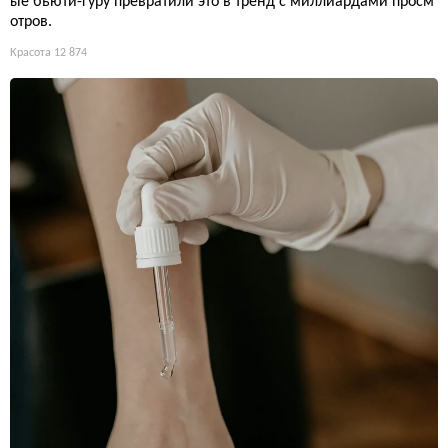
ые бьюти-гуру превратили это в тренд с миллиардами просм
отров.
Красота
12 874