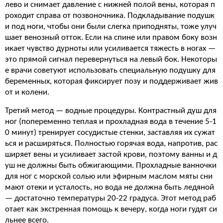
лево и снимает давление с нижней полой вены, которая п
роходит справа от позвоночника. Подкладывание подушк
и под ноги, чтобы они были слегка приподняты, тоже улуч
шает венозный отток. Если на спине или правом боку возн
икает чувство дурноты или усиливается тяжесть в ногах —
это прямой сигнал перевернуться на левый бок. Некоторы
е врачи советуют использовать специальную подушку для
беременных, которая фиксирует позу и поддерживает жив
от и колени.
Третий метод — водные процедуры. Контрастный душ для
ног (попеременно теплая и прохладная вода в течение 5-1
0 минут) тренирует сосудистые стенки, заставляя их сужат
ься и расширяться. Полностью горячая вода, напротив, рас
ширяет вены и усиливает застой крови, поэтому ванны и д
уш не должны быть обжигающими. Прохладные ванночки
для ног с морской солью или эфирным маслом мяты сни
мают отеки и усталость, но вода не должна быть ледяной
— достаточно температуры 20-22 градуса. Этот метод раб
отает как экстренная помощь к вечеру, когда ноги гудят си
льнее всего.