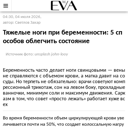
04:30, 04 июля 2026
,
автор: Светлов Захар
Тяжелые ноги при беременности: 5 сп
особов облегчить состояние
Источник фото:
unsplash john-looy
Беременность часто делает ноги свинцовыми — вены
не справляются с объемом крови, а матка давит на со
суды. Но терпеть не обязательно: врачи советуют комп
рессионный трикотаж, сон на левом боку, прохладные
ванночки, минимум соли и максимум движения. Сарк
азм в том, что совет «просто лежать» работает хуже вс
ех
Во время беременности объем циркулирующей крови уве
личивается почти на 50%, что создает колоссальную нагру