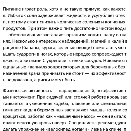
Питание играет роль, хотя и не такую прямую, как кажетс
я. Избыток соли задерживает жидкость и усугубляет отек
и, поэтому стоит снизить количество соленых и копченых
продуктов. При этом важно пить достаточно чистой воды
— обезвоживание заставляет организм копить влагу в тка
нях. Несколько интересных наблюдений: магний и калий в
рационе (бананы, курага, зеленые овощи) помогают умен
ьшать судороги в ногах, которые нередко сопровождают т
яжесть, а витамин C укрепляет стенки сосудов. Никакие сп
ециальные «капилляропротекторы» для беременных без
назначения врача принимать не стоит — их эффективност
ь не доказана, а риски могут быть.
Физическая активность — парадоксальный, но эффективн
ый инструмент. При сидячей или стоячей работе кровь зас
таивается, а умеренная ходьба, плавание или специальная
гимнастика для беременных заставляют мышцы голени со
кращаться, работая как «мышечный насос» — они выталк
ивают венозную кровь наверх. Специалисты рекомендуют
делать упражнение «велосипед ногами» лежа на спине, п