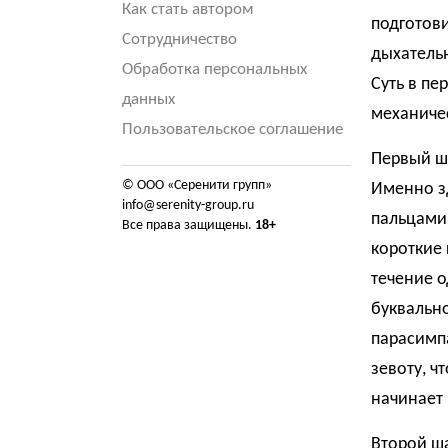
Как стать автором
подготови
Сотрудничество
дыхатель
Обработка персональных
Суть в пе
данных
механиче
Пользовательское соглашение
Первый ша
© ООО «Серенити групп»
Именно зд
info@serenity-group.ru
пальцами 
Все права защищены.
18+
короткие 
течение 
буквально
парасимпа
зевоту, ч
начинает 
Второй ша