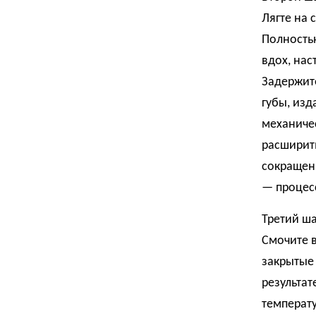
Лягте на 
Полность
вдох, нас
Задержите
губы, изд
механичес
расширить
сокращени
— процес
Третий ш
Смочите в
закрытые 
результат
температу