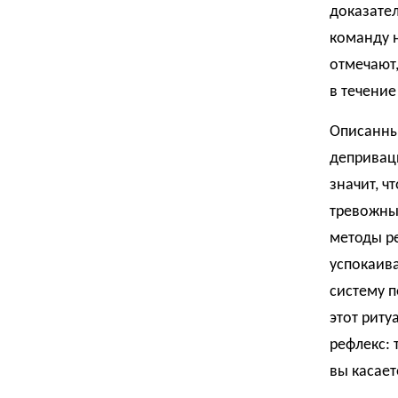
доказател
команду 
отмечают,
в течение
Описанны
деприваци
значит, ч
тревожны
методы ре
успокаива
систему п
этот риту
рефлекс: 
вы касает