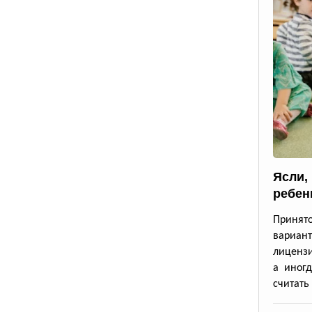
Ясли,
ребен
Принят
вариан
лицензи
а иног
считать