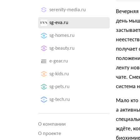
serenity-media.ru
Вечерняя 
день мыш
sg-eva.ru
застывает
sg-homes.ru
неестеств
sg-beauty.ru
получает 
положения
e-gear.ru
ленту нов
sg-kids.ru
чате. Сме
система н
sg-pets.ru
sg-tech.ru
Мало кто 
а активны
специальн
О компании
ждёте, ко
О проекте
биохимией