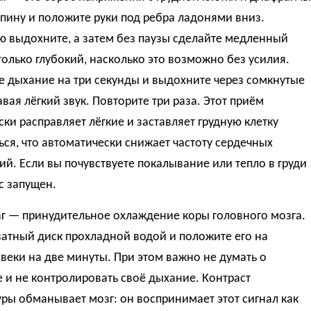
спину и положите руки под ребра ладонями вниз.
ю выдохните, а затем без паузы сделайте медленный
только глубокий, насколько это возможно без усилия.
 дыхание на три секунды и выдохните через сомкнутые
авая лёгкий звук. Повторите три раза. Этот приём
ки расправляет лёгкие и заставляет грудную клетку
ся, что автоматически снижает частоту сердечных
й. Если вы почувствуете покалывание или тепло в груди
с запущен.
аг — принудительное охлаждение коры головного мозга.
атный диск прохладной водой и положите его на
веки на две минуты. При этом важно не думать о
е и не контролировать своё дыхание. Контраст
ры обманывает мозг: он воспринимает этот сигнал как