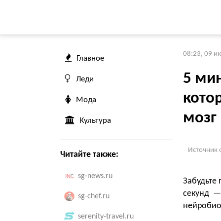
08:23, 09 и
Главное
5 мин
Леди
кото
Мода
мозг
Культура
Источник 
Читайте также:
sg-news.ru
Забудьте 
секунд —
sg-chef.ru
нейробио
serenity-travel.ru