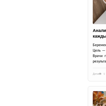
Анали
кажды
Беремен
Цель — 
Врачи г
результ
Дети
1 