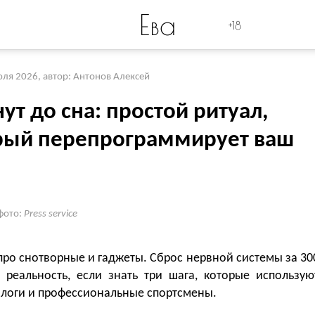
Ева
+18
юля 2026
,
автор: Антонов Алексей
ут до сна: простой ритуал,
рый перепрограммирует ваш
фото:
Press service
про снотворные и гаджеты. Сброс нервной системы за 30
 реальность, если знать три шага, которые использую
логи и профессиональные спортсмены.