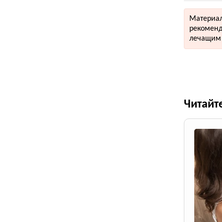
Материал
рекоменд
лечащим 
Читайт