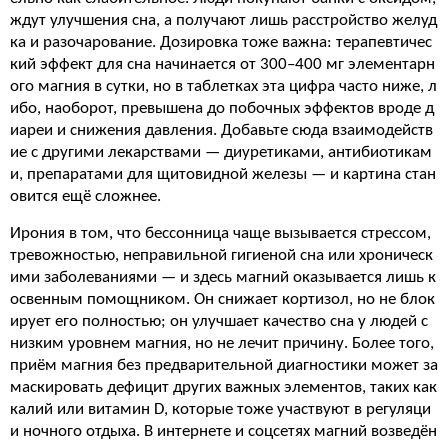
ждут улучшения сна, а получают лишь расстройство желуд
ка и разочарование. Дозировка тоже важна: терапевтичес
кий эффект для сна начинается от 300–400 мг элементарн
ого магния в сутки, но в таблетках эта цифра часто ниже, л
ибо, наоборот, превышена до побочных эффектов вроде д
иареи и снижения давления. Добавьте сюда взаимодейств
ие с другими лекарствами — диуретиками, антибиотикам
и, препаратами для щитовидной железы — и картина стан
овится ещё сложнее.
Ирония в том, что бессонница чаще вызывается стрессом,
тревожностью, неправильной гигиеной сна или хроническ
ими заболеваниями — и здесь магний оказывается лишь к
освенным помощником. Он снижает кортизол, но не блок
ирует его полностью; он улучшает качество сна у людей с
низким уровнем магния, но не лечит причину. Более того,
приём магния без предварительной диагностики может за
маскировать дефицит других важных элементов, таких как
калий или витамин D, которые тоже участвуют в регуляци
и ночного отдыха. В интернете и соцсетях магний возведён