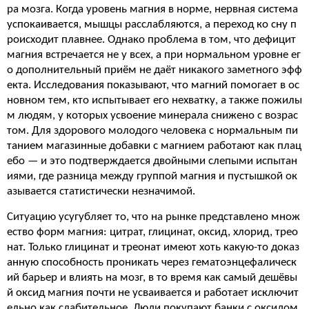
ра мозга. Когда уровень магния в норме, нервная система
успокаивается, мышцы расслабляются, а переход ко сну п
роисходит плавнее. Однако проблема в том, что дефицит
магния встречается не у всех, а при нормальном уровне ег
о дополнительный приём не даёт никакого заметного эфф
екта. Исследования показывают, что магний помогает в ос
новном тем, кто испытывает его нехватку, а также пожилы
м людям, у которых усвоение минерала снижено с возрас
том. Для здорового молодого человека с нормальным пи
танием магазинные добавки с магнием работают как плац
ебо — и это подтверждается двойными слепыми испытан
иями, где разница между группой магния и пустышкой ок
азывается статистически незначимой.
Ситуацию усугубляет то, что на рынке представлено множ
ество форм магния: цитрат, глицинат, оксид, хлорид, трео
нат. Только глицинат и треонат имеют хоть какую-то доказ
анную способность проникать через гематоэнцефалическ
ий барьер и влиять на мозг, в то время как самый дешёвы
й оксид магния почти не усваивается и работает исключит
ельно как слабительное. Люди покупают банки с оксидом,