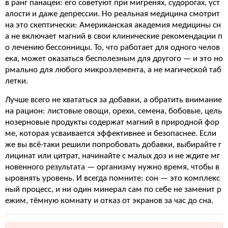
в ранг панацеи: его советуют при мигренях, судорогах, уст
алости и даже депрессии. Но реальная медицина смотрит
на это скептически: Американская академия медицины сн
а не включает магний в свои клинические рекомендации п
о лечению бессонницы. То, что работает для одного челов
ека, может оказаться бесполезным для другого — и это но
рмально для любого микроэлемента, а не магической таб
летки.
Лучше всего не хвататься за добавки, а обратить внимание
на рацион: листовые овощи, орехи, семена, бобовые, цель
нозерновые продукты содержат магний в природной фор
ме, которая усваивается эффективнее и безопаснее. Если
же вы всё-таки решили попробовать добавки, выбирайте г
лицинат или цитрат, начинайте с малых доз и не ждите мг
новенного результата — организму нужно время, чтобы в
ыровнять уровень. И всегда помните: сон — это комплекс
ный процесс, и ни один минерал сам по себе не заменит р
ежим, тёмную комнату и отказ от экранов за час до сна.