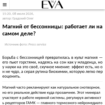
15:20, 08 июля 2026
,
автор: Градский Олег
Магний от бессонницы: работает ли на
самом деле?
Источник фото:
Press service
Борьба с бессонницей превратилась в культ магния —
его пьют горстями, надеясь на сон как у младенца, но
у науки на это своё, скучное мнение: эффект есть, но о
н не чудо, а серая рутина биохимии, которую легко пер
еоценить.
Магний часто рекламируют как натуральное снотворное,
но его реальное действие куда прозаичнее. Этот минерал
участвует в работе нервной системы, регулируя активност
ь рецепторов ГАМК — главного тормозного нейромедиато