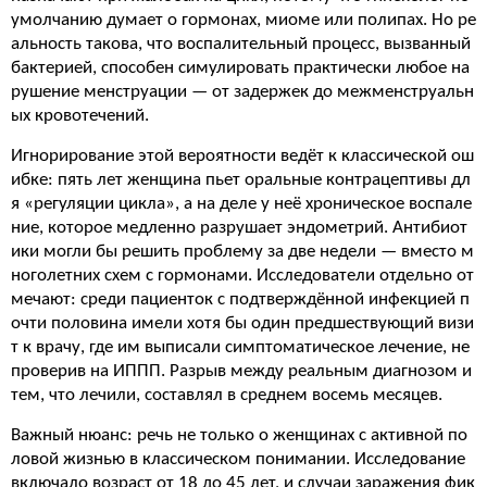
умолчанию думает о гормонах, миоме или полипах. Но ре
альность такова, что воспалительный процесс, вызванный
бактерией, способен симулировать практически любое на
рушение менструации — от задержек до межменструальн
ых кровотечений.
Игнорирование этой вероятности ведёт к классической ош
ибке: пять лет женщина пьет оральные контрацептивы дл
я «регуляции цикла», а на деле у неё хроническое воспале
ние, которое медленно разрушает эндометрий. Антибиот
ики могли бы решить проблему за две недели — вместо м
ноголетних схем с гормонами. Исследователи отдельно от
мечают: среди пациенток с подтверждённой инфекцией п
очти половина имели хотя бы один предшествующий визи
т к врачу, где им выписали симптоматическое лечение, не
проверив на ИППП. Разрыв между реальным диагнозом и
тем, что лечили, составлял в среднем восемь месяцев.
Важный нюанс: речь не только о женщинах с активной по
ловой жизнью в классическом понимании. Исследование
включало возраст от 18 до 45 лет, и случаи заражения фик