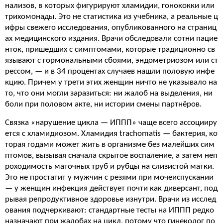
нализов, в которых фигурируют хламидии, гонококки или
трихомонады. Это не статистика из учебника, а реальные ц
ифры свежего исследования, опубликованного на страниц
ах медицинского издания. Врачи обследовали сотни пацие
нток, пришедших с симптомами, которые традиционно св
язывают с гормональными сбоями, эндометриозом или ст
рессом, — и в 34 процентах случаев нашли половую инфе
кцию. Причем у трети этих женщин ничто не указывало на
то, что они могли заразиться: ни жалоб на выделения, ни
боли при половом акте, ни истории смены партнёров.
Связка «нарушение цикла — ИППП» чаще всего ассоцииру
ется с хламидиозом. Хламидия trachomatis — бактерия, ко
торая годами может жить в организме без малейших сим
птомов, вызывая сначала скрытое воспаление, а затем неп
роходимость маточных труб и рубцы на слизистой матки.
Это не простатит у мужчин с резями при мочеиспускании
— у женщин инфекция действует почти как диверсант, под
рывая репродуктивное здоровье изнутри. Врачи из исслед
ования подчеркивают: стандартные тесты на ИППП редко
назначают при жалобах на цикл, потому что гинеколог по