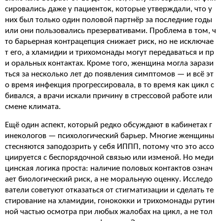
сировались даже у пациенток, которые утверждали, что у
них был только один половой партнёр за последние годы
или они пользовались презервативами. Проблема в том, ч
то барьерная контрацепция снижает риск, но не исключае
т его, а хламидии и трихомонады могут передаваться и пр
и оральных контактах. Кроме того, женщина могла зарази
ться за несколько лет до появления симптомов — и всё эт
о время инфекция прогрессировала, в то время как цикл с
бивался, а врачи искали причину в стрессовой работе или
смене климата.
Ещё один аспект, который редко обсуждают в кабинетах г
инекологов — психологический барьер. Многие женщины
стесняются заподозрить у себя ИППП, потому что это ассо
циируется с беспорядочной связью или изменой. Но меди
цинская логика проста: наличие половых контактов означ
ает биологический риск, а не моральную оценку. Исследо
ватели советуют отказаться от стигматизации и сделать те
стирование на хламидии, гонококки и трихомонады рутин
ной частью осмотра при любых жалобах на цикл, а не тол