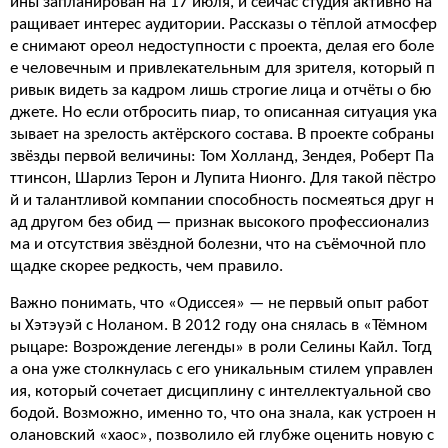
ины запланирован на 17 июля, и сейчас студия активно на
ращивает интерес аудитории. Рассказы о тёплой атмосфер
е снимают ореол недоступности с проекта, делая его боле
е человечным и привлекательным для зрителя, который п
ривык видеть за кадром лишь строгие лица и отчёты о бю
джете. Но если отбросить пиар, то описанная ситуация ука
зывает на зрелость актёрского состава. В проекте собраны
звёзды первой величины: Том Холланд, Зендея, Роберт Па
ттинсон, Шарлиз Терон и Лупита Нионго. Для такой пёстро
й и талантливой компании способность посмеяться друг н
ад другом без обид — признак высокого профессионализ
ма и отсутствия звёздной болезни, что на съёмочной пло
щадке скорее редкость, чем правило.
Важно понимать, что «Одиссея» — не первый опыт работ
ы Хэтэуэй с Ноланом. В 2012 году она снялась в «Тёмном
рыцаре: Возрождение легенды» в роли Селины Кайл. Тогд
а она уже столкнулась с его уникальным стилем управлен
ия, который сочетает дисциплину с интеллектуальной сво
бодой. Возможно, именно то, что она знала, как устроен н
олановский «хаос», позволило ей глубже оценить новую с