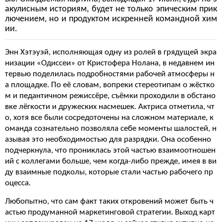
акулисным историям, будет не только эпическим прик
лючением, но и продуктом искренней командной хим
ии.
Энн Хэтэуэй, исполняющая одну из ролей в грядущей экра
низации «Одиссеи» от Кристофера Нолана, в недавнем ин
тервью поделилась подробностями рабочей атмосферы н
а площадке. По её словам, вопреки стереотипам о жёстко
м и педантичном режиссёре, съёмки проходили в обстано
вке лёгкости и дружеских насмешек. Актриса отметила, чт
о, хотя все были сосредоточены на сложном материале, к
оманда сознательно позволяла себе моменты шалостей, н
азывая это необходимостью для разрядки. Она особенно
подчеркнула, что прониклась этой частью взаимоотношен
ий с коллегами больше, чем когда-либо прежде, имея в ви
ду взаимные подколы, которые стали частью рабочего пр
оцесса.
Любопытно, что сам факт таких откровений может быть ч
астью продуманной маркетинговой стратегии. Выход карт