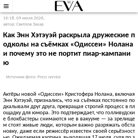
16:18, 09 июля 2026
,
автор: Светлов Захар
Как Энн Хэтэуэй раскрыла дружеские п
одколы на съёмках «Одиссеи» Нолана
и почему это не портит пиар-кампани
ю
Источник фото:
Press service
Актёры новой «Одиссеи» Кристофера Нолана, включая
Энн Хэтэуэй, признались, что на съёмках постоянно по
дкалывали друг друга, превращая строгий процесс в пл
ощадку для юмора. Это подтверждает, что голливудски
е блокбастеры снимаются не в вакууме — за зрелище
м стоят живые люди, которым важно разряжать обста
новку, даже если режиссёр известен своей серьёзност
ью. Ожидаемая картина, выходящая 17 июля, судя по з