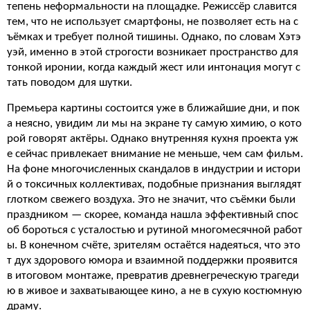
тепень неформальности на площадке. Режиссёр славится
тем, что не использует смартфоны, не позволяет есть на с
ъёмках и требует полной тишины. Однако, по словам Хэтэ
уэй, именно в этой строгости возникает пространство для
тонкой иронии, когда каждый жест или интонация могут с
тать поводом для шутки.
Премьера картины состоится уже в ближайшие дни, и пок
а неясно, увидим ли мы на экране ту самую химию, о кото
рой говорят актёры. Однако внутренняя кухня проекта уж
е сейчас привлекает внимание не меньше, чем сам фильм.
На фоне многочисленных скандалов в индустрии и истори
й о токсичных коллективах, подобные признания выглядят
глотком свежего воздуха. Это не значит, что съёмки были
праздником — скорее, команда нашла эффективный спос
об бороться с усталостью и рутиной многомесячной работ
ы. В конечном счёте, зрителям остаётся надеяться, что это
т дух здорового юмора и взаимной поддержки проявится
в итоговом монтаже, превратив древнегреческую трагеди
ю в живое и захватывающее кино, а не в сухую костюмную
драму.