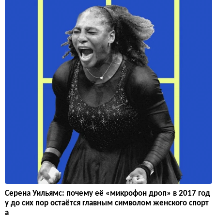
Серена Уильямс: почему её «микрофон дроп» в 2017 год
у до сих пор остаётся главным символом женского спорт
а