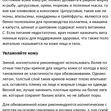
состояние кожи изнутри, можно добавить в рацион жирну
ю рыбу, цитрусовые, орехи, морковь и полезные масла, та
кие как оливковое и кокосовое. Цитрусовые, такие как ли
моны, апельсины, мандарины и грейпфруты, являются осо
бенно полезными для производства коллагена, а квашена
я капуста, шпинат и шиповник содержат много витамина
C. Если питание недостаточно, врач может назначить вита
минные курсы для поддержания здоровья, что также поло
жительно сказывается на коже лица и тела.
Увлажняйте кожу
Зимой, косметологи рекомендуют использовать более пл
отные текстуры кремов для защиты кожи от холода и восс
тановления ее эластичности при обезвоживании. Однако
летом, толстый слой таких кремов может плохо впитыват
ься, оставлять пленку на лице и жирные следы на одежде.
Весной же, лучше заменить плотные кремы на более легк
ие, которые сохранят баланс влаги, но не забьют поры.
Для обезвоженной кожи рекомендуются косметические с
редства на основе глицерина и муцина улитки, а для сухой