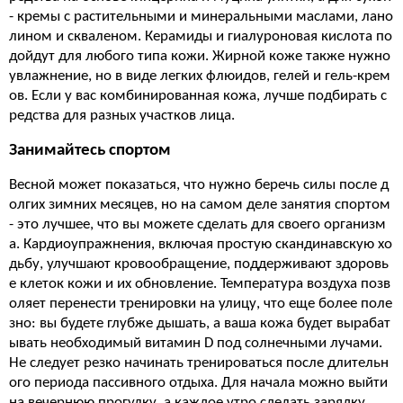
- кремы с растительными и минеральными маслами, лано
лином и скваленом. Керамиды и гиалуроновая кислота по
дойдут для любого типа кожи. Жирной коже также нужно
увлажнение, но в виде легких флюидов, гелей и гель-крем
ов. Если у вас комбинированная кожа, лучше подбирать с
редства для разных участков лица.
Занимайтесь спортом
Весной может показаться, что нужно беречь силы после д
олгих зимних месяцев, но на самом деле занятия спортом
- это лучшее, что вы можете сделать для своего организм
а. Кардиоупражнения, включая простую скандинавскую хо
дьбу, улучшают кровообращение, поддерживают здоровь
е клеток кожи и их обновление. Температура воздуха позв
оляет перенести тренировки на улицу, что еще более поле
зно: вы будете глубже дышать, а ваша кожа будет вырабат
ывать необходимый витамин D под солнечными лучами.
Не следует резко начинать тренироваться после длительн
ого периода пассивного отдыха. Для начала можно выйти
на вечернюю прогулку, а каждое утро сделать зарядку.