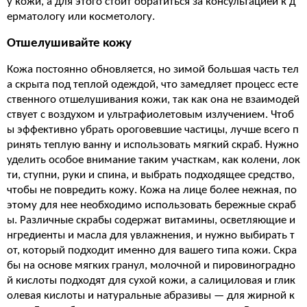
у кожи, а для этого стоит обратиться за консультацией к д
ерматологу или косметологу.
Отшелушивайте кожу
Кожа постоянно обновляется, но зимой большая часть тел
а скрыта под теплой одеждой, что замедляет процесс есте
ственного отшелушивания кожи, так как она не взаимодей
ствует с воздухом и ультрафиолетовым излучением. Чтоб
ы эффективно убрать ороговевшие частицы, лучше всего п
ринять теплую ванну и использовать мягкий скраб. Нужно
уделить особое внимание таким участкам, как колени, лок
ти, ступни, руки и спина, и выбрать подходящее средство,
чтобы не повредить кожу. Кожа на лице более нежная, по
этому для нее необходимо использовать бережные скраб
ы. Различные скрабы содержат витамины, осветляющие и
нгредиенты и масла для увлажнения, и нужно выбирать т
от, который подходит именно для вашего типа кожи. Скра
бы на основе мягких гранул, молочной и пировиноградно
й кислоты подходят для сухой кожи, а салициловая и глик
олевая кислоты и натуральные абразивы — для жирной к