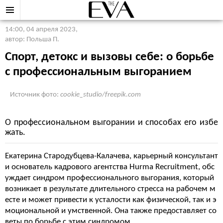
14:00, 04 апреля 2023
,
автор: Польша П.
Спорт, детокс и вызовы себе: о борьбе
с профессиональным выгоранием
Источник фото:
cookie_studio/freepik.com
О профессиональном выгорании и способах его избе
жать.
Екатерина Стародубцева-Калачева, карьерный консультант
и основатель кадрового агентства Hurma Recruitment, обс
уждает синдром профессионального выгорания, который
возникает в результате длительного стресса на рабочем м
есте и может привести к усталости как физической, так и э
моциональной и умственной. Она также предоставляет со
веты по борьбе с этим синдромом.