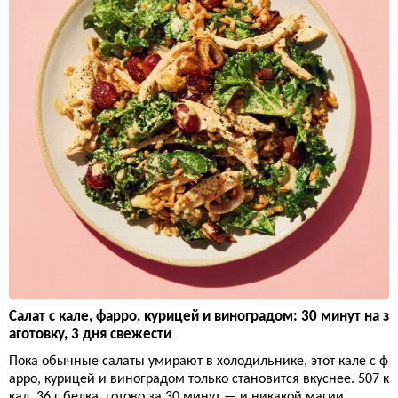
Салат с кале, фарро, курицей и виноградом: 30 минут на з
аготовку, 3 дня свежести
Пока обычные салаты умирают в холодильнике, этот кале с ф
арро, курицей и виноградом только становится вкуснее. 507 к
кал, 36 г белка, готово за 30 минут — и никакой магии.