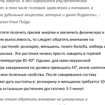
ень энергии. В ней содержится ряд органических
от, в том числе галловая, щавелевая и янтарная, а
е дубильные вещества, которые и дают бодрость», –
казал Илья Пуйда.
отите получить прилив энергии и увеличить физическую и
ю выносливость, то следует обратить внимание на
 растений: розмарин, женьшень, гинкго билоба, имбирь 
анская. Эти растения можно просто заварить в горячей
температуре 85-90°. Однако, для маки перуанской
ра заваривания не должна превышать 45°, иначе напито
свои полезные свойства. После заваривания составу
о дать настояться: розмарину и женьшеню требуется 10
 а остальным растениям достаточно 3-5 минут.
же стоит обратить внимание на цитрусовые и