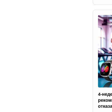
4-нед
реком
отказ