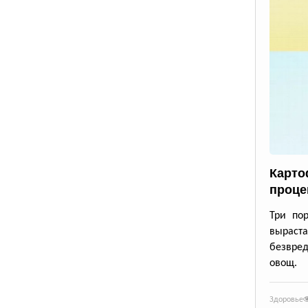
Карто
проце
Три по
выраста
безвре
овощ.
Здоровье