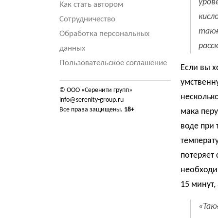
уров
Как стать автором
кисл
Сотрудничество
такж
Обработка персональных
расс
данных
Пользовательское соглашение
Если вы х
умственну
© ООО «Серенити групп»
несколько
info@serenity-group.ru
Все права защищены.
18+
мака перу
воде при 
температу
потеряет 
необходим
15 минут,
«Так