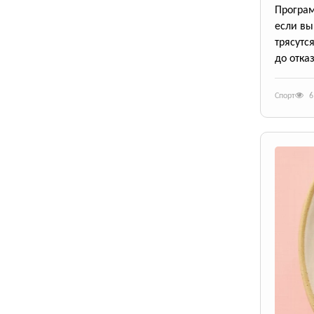
Програм
если вы
трясутс
до отказ
Спорт
6