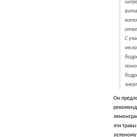
ингр
вита
кото
отве
C уч
мела
бодр
помо
бодр
энер
Он предл
рекомендо
лемонграс
эти трав
зеленому