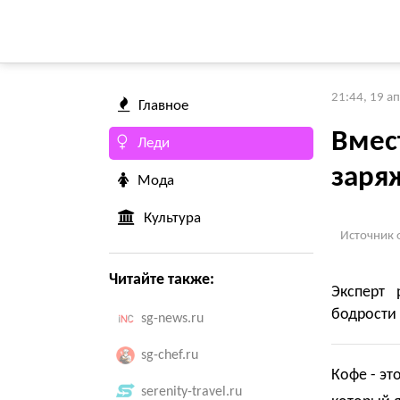
21:44, 19 а
Главное
Вмес
Леди
заря
Мода
Культура
Источник 
Читайте также:
Эксперт
бодрости 
sg-news.ru
sg-chef.ru
Кофе - э
serenity-travel.ru