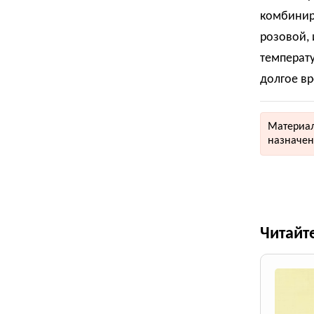
комбиниро
розовой, 
температу
долгое вр
Материал
назначен
Читайт