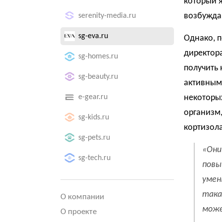
который 
возбужда
serenity-media.ru
sg-eva.ru
Однако, п
директора
sg-homes.ru
получить 
sg-beauty.ru
активным
e-gear.ru
некоторых
организм,
sg-kids.ru
кортизола
sg-pets.ru
«Они
sg-tech.ru
повы
умен
така
О компании
може
О проекте