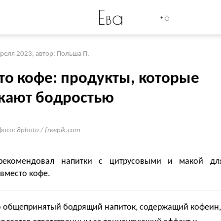
Ева
+18
преля 2023
,
автор: Польша П.
то кофе: продукты, которые
жают бодростью
фото:
8photo / freepik.com
 рекомендовал напитки с цитрусовыми и макой дл
вместо кофе.
то общепринятый бодрящий напиток, содержащий кофеин,