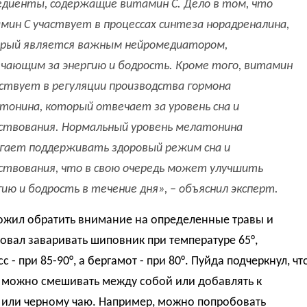
едиенты, содержащие витамин С. Дело в том, что
мин C участвует в процессах синтеза норадреналина,
рый является важным нейромедиатором,
чающим за энергию и бодрость. Кроме того, витамин
аствует в регуляции производства гормона
тонина, который отвечает за уровень сна и
ствования. Нормальный уровень мелатонина
гает поддерживать здоровый режим сна и
ствования, что в свою очередь может улучшить
гию и бодрость в течение дня», – объяснил эксперт.
ожил обратить внимание на определенные травы и
вал заваривать шиповник при температуре 65°,
с - при 85-90°, а бергамот - при 80°. Пуйда подчеркнул, чт
ы можно смешивать между собой или добавлять к
 или черному чаю. Например, можно попробовать