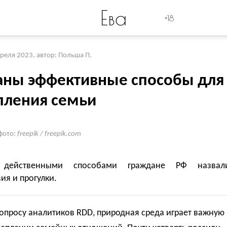
Ева
+18
преля 2023
,
автор: Польша П.
аны эффективные способы для
пления семьи
фото:
freepik / freepik.com
действенными способами граждане РФ назвал
ия и прогулки.
опросу аналитиков RDD, природная среда играет важную