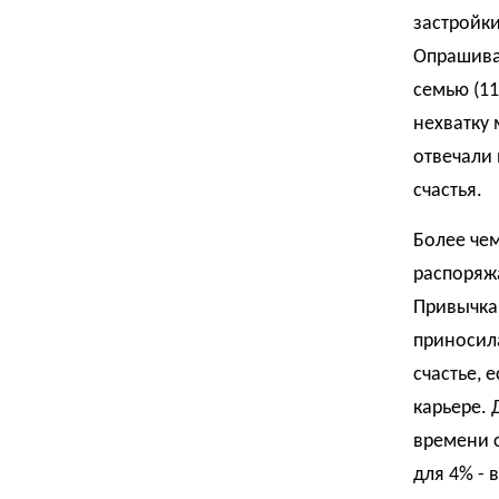
застройки
Опрашива
семью (1
нехватку 
отвечали 
счастья.
Более чем
распоряжа
Привычка
приносила
счастье, 
карьере. 
времени с
для 4% - 