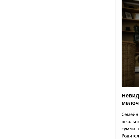
Невид
мелоч
Семейны
школьны
сумма 
Родител