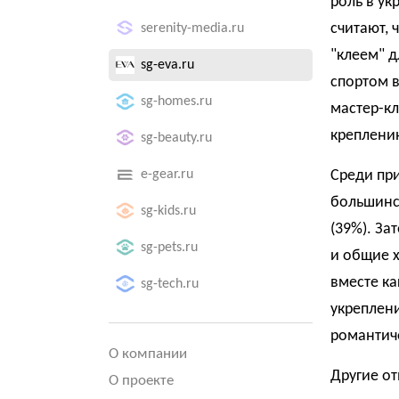
роль в ук
считают, 
serenity-media.ru
"клеем" д
sg-eva.ru
спортом в
sg-homes.ru
мастер-кл
креплени
sg-beauty.ru
e-gear.ru
Среди при
большинс
sg-kids.ru
(39%). За
sg-pets.ru
и общие х
вместе ка
sg-tech.ru
укреплени
романтиче
О компании
Другие от
О проекте