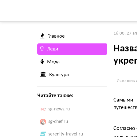
16:00, 27 а
Главное
Назв
Леди
укре
Мода
Культура
Источник 
Читайте также:
Самыми 
путешеств
sg-news.ru
sg-chef.ru
Согласно 
serenity-travel.ru