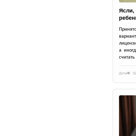
Ясли,
ребен
Принят
вариан
лицензи
а иног
считать
Дети
3