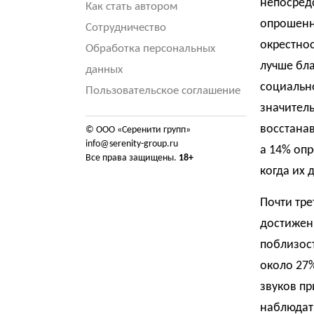
непосред
Как стать автором
опрошенны
Сотрудничество
окрестнос
Обработка персональных
лучше бла
данных
социальн
Пользовательское соглашение
значитель
восстанав
© ООО «Серенити групп»
info@serenity-group.ru
а 14% опр
Все права защищены.
18+
когда их 
Почти тре
достижени
поблизост
около 27
звуков пр
наблюдат