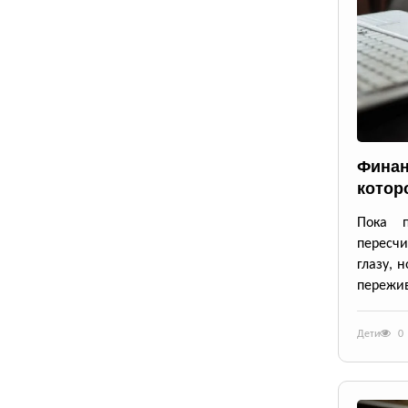
Финан
котор
Пока 
пересч
глазу, 
пережив
Дети
0