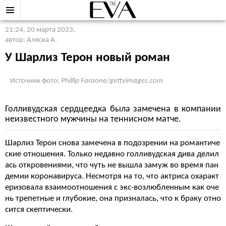
21:24, 20 марта 2023
,
автор: Аляска А.
У Шарлиз Терон новый роман
Источник фото:
Phillip Faraone/gettyimages.com
Голливудская сердцеедка была замечена в компании
неизвестного мужчины на теннисном матче.
Шарлиз Терон снова замечена в подозрении на романтиче
ские отношения. Только недавно голливудская дива делил
ась откровениями, что чуть не вышла замуж во время пан
демии коронавируса. Несмотря на то, что актриса охаракт
еризовала взаимоотношения с экс-возлюбленным как оче
нь трепетные и глубокие, она призналась, что к браку отно
сится скептически.