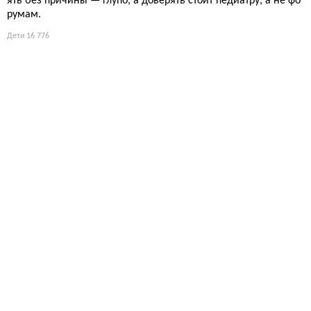
ять без причины — глупо, а доверять стоит педиатру, а не фо
румам.
Дети
16 776