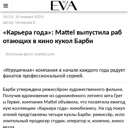
16:23, 10 января 2024
,
автор: Чуликова Е.
«Карьера года»: Mattel выпустила раб
отающих в кино кукол Барби
Источник фото:
mattel.com
«Игрушечная» компания в начале каждого года радует
фанатов профессиональной серией.
Барби утверждена режиссёром художественного фильма.
Получив вдохновение из одноимённого летнего хита Грет
ы Гервиг, компания Mattel объявила, что посвятила ежегод
ную коллекцию «Карьера года» кинобизнесу. На суд покуп
ателей представлены четыре куклы Барби: режиссёр, испо
лнительный продюсер студии, оператор и, конечно, киноз
везда.