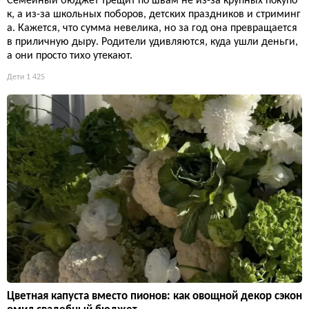
Семейный бюджет трещит по швам не из-за крупных покупо
к, а из-за школьных поборов, детских праздников и стриминг
а. Кажется, что сумма невелика, но за год она превращается
в приличную дыру. Родители удивляются, куда ушли деньги,
а они просто тихо утекают.
Дети
1 425
Цветная капуста вместо пионов: как овощной декор сэкон