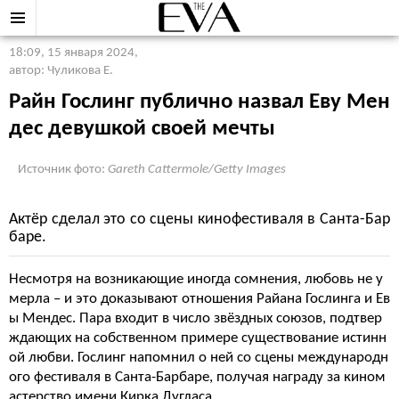
18:09, 15 января 2024
,
автор: Чуликова Е.
Райн Гослинг публично назвал Еву Мен
дес девушкой своей мечты
Источник фото:
Gareth Cattermole/Getty Images
Актёр сделал это со сцены кинофестиваля в Санта-Бар
баре.
Несмотря на возникающие иногда сомнения, любовь не у
мерла – и это доказывают отношения Райана Гослинга и Ев
ы Мендес. Пара входит в число звёздных союзов, подтвер
ждающих на собственном примере существование истинн
ой любви. Гослинг напомнил о ней со сцены международн
ого фестиваля в Санта-Барбаре, получая награду за кином
астерство имени Кирка Дугласа.