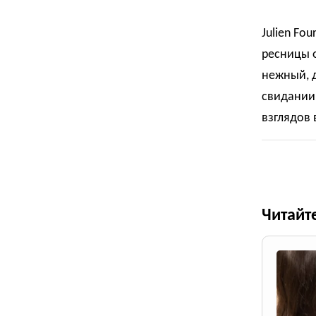
Julien Fo
ресницы о
нежный, д
свидании,
взглядов 
Читайт