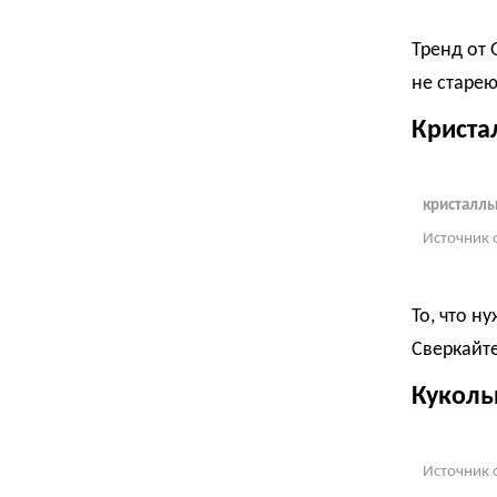
Тренд от 
не старе
Криста
кристаллы
Источник 
То, что н
Сверкайте
Куколь
Источник 