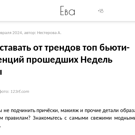
Ева
+18
евраля 2024
,
автор: Нестерова А.
ставать от трендов топ бьюти-
енций прошедших Недель
ы
фото:
123rf.com
 не подчинить причёски, макияж и прочие детали образ
м правилам? Знакомьтесь с самыми свежими модным
.