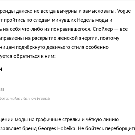
ренды далеко не всегда вычурны и замысловаты. Vogue
ет пройтись по следам минувших Недель моды и
 на себя что-либо из понравившегося. Спойлер — все
правлены на раскрытие женской энергии, поэтому
ницам подчёркнуто девичьего стиля особенно
ется обратиться к ним:
и
аз
фото:
valuavitaly on Freepik
щении моды на графичные стрелки и чёткую линию
заявляет бренд Georges Hobeika. Не бойтесь переборщит