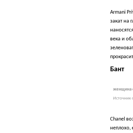
Armani Pr
закат на 
наносятся
века и об
зеленова
прокраси
Бант
женщина с
Источник 
Chanel во
неплохо, 