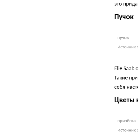
это прида
Пучок
пучок
Источник 
Elie Saab
Такие при
себя нас
Цветы 
причёска
Источник 