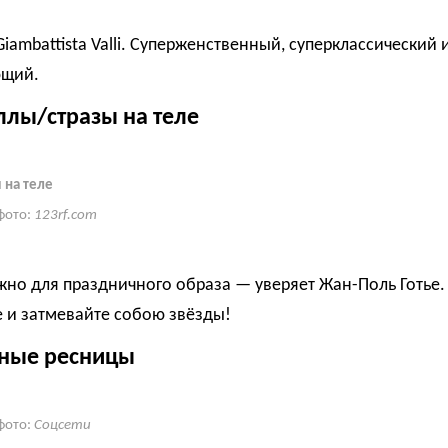
Giambattista Valli. Суперженственный, суперклассический 
ющий.
ллы/стразы на теле
 на теле
фото:
123rf.com
ужно для праздничного образа — уверяет Жан-Поль Готье.
 и затмевайте собою звёзды!
ные ресницы
фото:
Соцсети