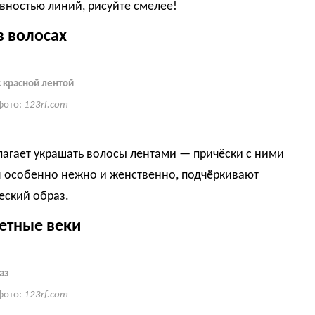
вностью линий, рисуйте смелее!
в волосах
с красной лентой
фото:
123rf.com
лагает украшать волосы лентами — причёски с ними
я особенно нежно и женственно, подчёркивают
еский образ.
етные веки
аз
фото:
123rf.com