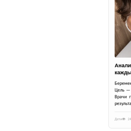
Анали
кажды
Беремен
Цель — 
Врачи г
результ
Дети
2