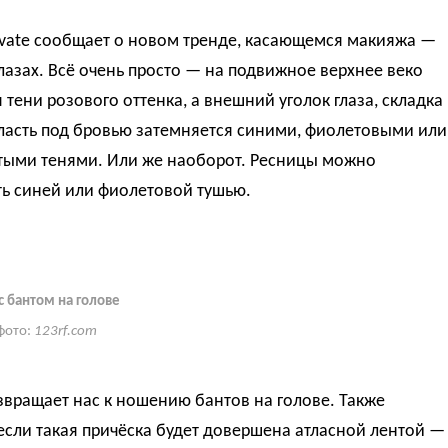
ivate сообщает о новом тренде, касающемся макияжа —
глазах. Всё очень просто — на подвижное верхнее веко
 тени розового оттенка, а внешний уголок глаза, складка
ласть под бровью затемняется синими, фиолетовыми или
тыми тенями. Или же наоборот. Ресницы можно
ть синей или фиолетовой тушью.
 бантом на голове
фото:
123rf.com
звращает нас к ношению бантов на голове. Также
если такая причёска будет довершена атласной лентой —