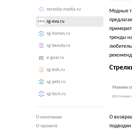
serenity-media.ru
Модные т
предлага
sg-eva.ru
примерить
sg-homes.ru
тренды на
sg-beauty.ru
любитель
рекоменду
e-gear.ru
Стрелк
sg-kids.ru
sg-pets.ru
Макияж гл
sg-tech.ru
Источник 
О возвра
О компании
подводки 
О проекте