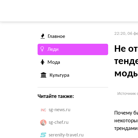
22:20, 06 ф
Главное
Не от
Леди
тенд
Мода
мод
Культура
Источник 
Читайте также:
sg-news.ru
Почему бы
некоторы
sg-chef.ru
трендами
serenity-travel.ru