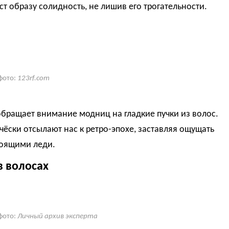
ст образу солидность, не лишив его трогательности.
фото:
123rf.com
 обращает внимание модниц на гладкие пучки из волос.
чёски отсылают нас к ретро-эпохе, заставляя ощущать
тоящими леди.
в волосах
фото:
Личный архив эксперта