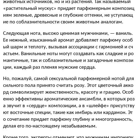
животных источников, но и из растений. Так называемый
«растительный мускус» придает парфюмерным композиц
иям зеленые, древесные и глубокие оттенки, не уступающ
ие по соблазнительности своим животным аналогам.
Следующая нота, высоко ценимая мужчинами, — ваниль.
Ее нежный, изысканный аромат добавляет парфюму особ
ый шарм и теплоту, вызывая ассоциации с гармонией и сч
астьем. Ванильные ноты могут создавать как сладкие и ро
мантичные, так и соблазнительные и загадочные компози
ции, каждый раз пленяя мужские сердца.
Но, пожалуй, самой сексуальной парфюмерной нотой для
сильного пола принято считать розу. Этот цветочный акко
рд символизирует женственность, красоту и грацию. Особ
енно эффективны ароматические ансамбли, в которых роз
а звучит в «сердце» композиции, а в «шлейфе» присутству
ют восточные специи, такие как имбирь или кардамон. Эт
о сочетание придает парфюму глубину и многогранность,
делая его по-настоящему незабываемым.
Кроме того, эксперты отмечают, что мужчинам импониру