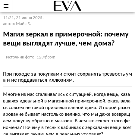
11:21, 21 июня 2025
,
автор: Майя Б.
Магия зеркал в примерочной: почему
вещи выглядят лучше, чем дома?
Источник фото:
123rf.com
При походе за покупками стоит сохранять трезвость ум
а и не поддаваться иллюзиям.
Многие из нас сталкивались с ситуацией, когда вещь, каза
вшаяся идеальной в магазинной примерочной, оказывала
сь совсем не такой привлекательной дома. И порой разоч
арование бывает настолько велико, что мы даже возвращ
аем покупку обратно в магазин. В чем же секрет этого фе
номена? Почему в тесных кабинках с зеркалами вещи всег
да выглядят лучше, чем в реальных условиях?