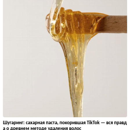
Шугаринг: сахарная паста, покорившая TikTok — вся правд
а о древнем методе удаления волос