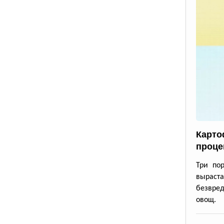
Карто
проце
Три по
выраста
безвре
овощ.