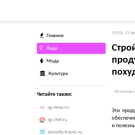
19:00, 23 а
Главное
Строй
Леди
прод
Мода
поху
Культура
Источник 
Читайте также:
sg-news.ru
Эти прод
обеспечи
sg-chef.ru
и полезн
serenity-travel.ru