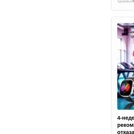
Здоровье
4-нед
реком
отказ