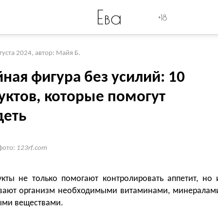
Ева
+18
вгуста 2024
,
автор: Майя Б.
ная фигура без усилий: 10
уктов, которые помогут
деть
фото:
123rf.com
укты не только помогают контролировать аппетит, но 
вают организм необходимыми витаминами, минералам
ыми веществами.