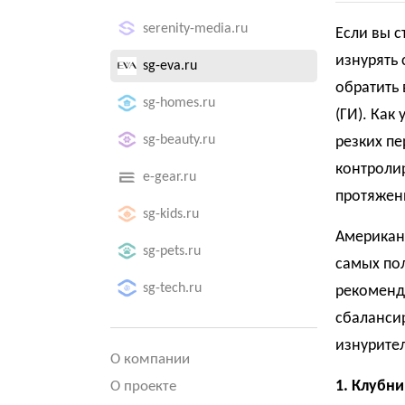
serenity-media.ru
Если вы с
изнурять
sg-eva.ru
обратить
sg-homes.ru
(ГИ). Как
sg-beauty.ru
резких пе
контролир
e-gear.ru
протяжен
sg-kids.ru
Американс
sg-pets.ru
самых пол
sg-tech.ru
рекоменд
сбалансир
изнурите
О компании
1. Клубни
О проекте