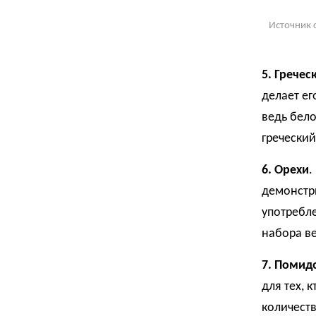
Источник 
5. Гречес
делает е
ведь бело
греческий
6. Орехи
.
демонстри
употребле
набора ве
7. Помид
для тех, 
количеств