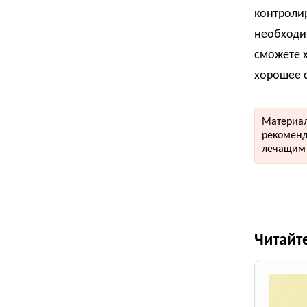
контролир
необходи
сможете х
хорошее с
Материал
рекоменд
лечащим 
Читайт