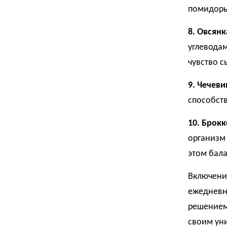
помидоры
8. Овсянк
углеводам
чувство с
9. Чечеви
способст
10. Брок
организм
этом бала
Включение
ежедневн
решением 
своим ун