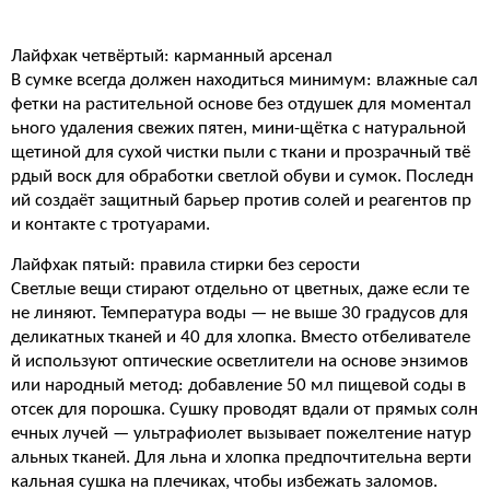
Лайфхак четвёртый: карманный арсенал
В сумке всегда должен находиться минимум: влажные сал
фетки на растительной основе без отдушек для моментал
ьного удаления свежих пятен, мини-щётка с натуральной
щетиной для сухой чистки пыли с ткани и прозрачный твё
рдый воск для обработки светлой обуви и сумок. Последн
ий создаёт защитный барьер против солей и реагентов пр
и контакте с тротуарами.
Лайфхак пятый: правила стирки без серости
Светлые вещи стирают отдельно от цветных, даже если те
не линяют. Температура воды — не выше 30 градусов для
деликатных тканей и 40 для хлопка. Вместо отбеливателе
й используют оптические осветлители на основе энзимов
или народный метод: добавление 50 мл пищевой соды в
отсек для порошка. Сушку проводят вдали от прямых солн
ечных лучей — ультрафиолет вызывает пожелтение натур
альных тканей. Для льна и хлопка предпочтительна верти
кальная сушка на плечиках, чтобы избежать заломов.