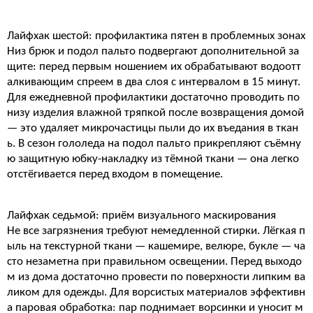
Лайфхак шестой: профилактика пятен в проблемных зонах
Низ брюк и подол пальто подвергают дополнительной за
щите: перед первым ношением их обрабатывают водоотт
алкивающим спреем в два слоя с интервалом в 15 минут.
Для ежедневной профилактики достаточно проводить по
низу изделия влажной тряпкой после возвращения домой
— это удаляет микрочастицы пыли до их въедания в ткан
ь. В сезон гололеда на подол пальто прикрепляют съёмну
ю защитную юбку-накладку из тёмной ткани — она легко
отстёгивается перед входом в помещение.
Лайфхак седьмой: приём визуального маскирования
Не все загрязнения требуют немедленной стирки. Лёгкая п
ыль на текстурной ткани — кашемире, велюре, букле — ча
сто незаметна при правильном освещении. Перед выходо
м из дома достаточно провести по поверхности липким ва
ликом для одежды. Для ворсистых материалов эффективн
а паровая обработка: пар поднимает ворсинки и уносит м