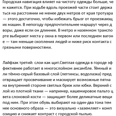
Городская навигация влияет на чистоту одежды больше, че
м кажется. При ходьбе вдоль проезжей части стоит держа
ться на расстоянии не менее двух метров от края тротуара
— этого достаточно, чтобы избежать брызг от проезжающ
их машин. В непогоду предпочтительнее маршрут через д
воры, даже если он длиннее. В метро и наземном транспо
рте выбирают места у окна в первом или последнем вагон
е — там меньше скопления людей и ниже риск контакта с
грязными поверхностями.
Лайфхак третий: слои как щит.Светлая одежда в городе эф
фективнее работает в многослойном ансамбле. Тёмный и
ли тёмно-серый базовый слой (леггинсы, водолазка) пред
отвращает просвечивание и маскирует возможные пятна
на внутренней стороне светлых брюк или юбки. Верхний с
лой из плотной ткани — например, кашемировое пальто ц
вета слоновой кости — защищает более деликатные вещи
под ним. При этом обувь выбирают на один-два тона тем
нее основного образа — это визуально «заземляет» комп
озицию и снижает контраст с городской пылью.