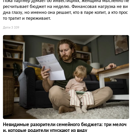
Пока партнёр думает об инвестициях, женщина мысленно пе
ресчитывает бюджет на неделю. Финансовая нагрузка не ви
дна глазу, но именно она решает, кто в паре копит, а кто прос
то тратит и переживает.
Дети
3 339
Невидимые разорители семейного бюджета: три мелоч
и, которые родители упускают из виду