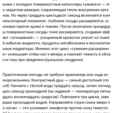
кожи с холодом поверхностные капилляры сужаются — эт
о защитная реакция, сохраняющая тепло внутренних орга
нов. Но через тридцать-шестьдесят секунд включается ком
пенсаторный механизм: глубокие сосуды расширяются, ус
иливая приток крови к тканям. После окончания процедур
ы поверхностные сосуды тоже расширяются, создавая эфф
ект «отмывания» — ускоренный кровоток уносит из ткане
й избыток жидкости, продукты метаболизма и воспалител
ьные медиаторы. Именно этот цикл «сужение-расширени
е» уменьшает отёки ног к вечеру и снимает тяжесть в обла
сти таза при предменструальном синдроме.
Практические методы не требуют криокамер или льда из
морозильника. Контрастный душ — самый доступный спо
соб. Начните с тёплой воды тридцать секунд, затем пятнад
цать секунд прохладной (не ледяной — температура пятна
дцать-восемнадцать градусов). Повторите три цикла, заве
ршая прохладной водой. Направляйте струю снизу вверх п
о ногам — это усиливает лимфоток против силы тяжести.