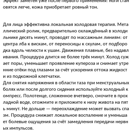
Эффект заметен уже после первого применения: ноги стан
овятся легче, кожа приобретает ровный тон.
Для лица эффективна локальная холодовая терапия. Мета
ллический ролик, предварительно охлаждённый в холоди
льнике десять минут, проводят по массажным линиям: от
центра лба к вискам, от переносицы к скулам, от подборо
дка вдоль челюсти к ушам. Движения плавные, без надавл
ивания. Процедура длится не более трёх минут. Холод суж
ает поры, уменьшает проявление купероза и снимает утре
нние отёки под глазами за счёт ускорения оттока жидкост
и из подкожной клетчатки.
Для снятия напряжения в области таза при менструальных
болях или после долгого сидения используйте холодный к
омпресс. Полотенце, сложенное вчетверо, смочите в прох
ладной воде, отожмите и приложите к низу живота на пят
ь минут. Не дольше — переохлаждение может вызвать спа
зм. Процедура снижает локальное воспаление и уменьша
ет болевые ощущения за счёт замедления передачи нервн
ых импульсов.