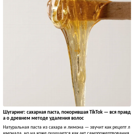
Шугаринг: сахарная паста, покорившая TikTok — вся правд
а о древнем методе удаления волос
Натуральная паста из сахара и лимона — звучит как рецепт л
имонада, но на коже ощущается как акт самопожертвования.