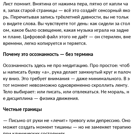
Лист помнит. Вмятина от нажима пера, пятно от капли ча
я, запах старой страницы — всё это создаёт сенсорный яко
рь. Перечитывая запись трёхлетней давности, вы не тольк
о видите слова. Вы чувствуете тот день: как сидели за стол
ом, какое было освещение, какая музыка играла на задне
м плане. Цифровой файл этого не даёт — он стерилен, вне
времени, легко копируется и теряется.
Почему это осознанность — без термина
Осознанность здесь не про медитацию. Про простое: чтоб
ы написать букву «а», рука делает замкнутый круг и палоч
ку вниз. Это требует внимания — даже минимального. В э
тот момент невозможно одновременно скроллить ленту.
Тело выбирает: или писать, или отвлекаться. Не мораль, н
е дисциплина — физика движения.
Честные границы
— Письмо от руки не «лечит» тревогу или депрессию. Оно
может создать момент тишины — но не заменяет терапию
при клинических состояниях.