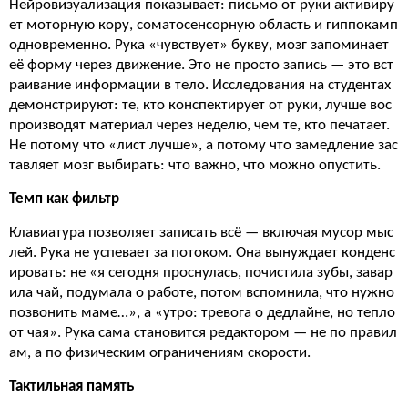
Нейровизуализация показывает: письмо от руки активиру
ет моторную кору, соматосенсорную область и гиппокамп
одновременно. Рука «чувствует» букву, мозг запоминает
её форму через движение. Это не просто запись — это вст
раивание информации в тело. Исследования на студентах
демонстрируют: те, кто конспектирует от руки, лучше вос
производят материал через неделю, чем те, кто печатает.
Не потому что «лист лучше», а потому что замедление зас
тавляет мозг выбирать: что важно, что можно опустить.
Темп как фильтр
Клавиатура позволяет записать всё — включая мусор мыс
лей. Рука не успевает за потоком. Она вынуждает конденс
ировать: не «я сегодня проснулась, почистила зубы, завар
ила чай, подумала о работе, потом вспомнила, что нужно
позвонить маме…», а «утро: тревога о дедлайне, но тепло
от чая». Рука сама становится редактором — не по правил
ам, а по физическим ограничениям скорости.
Тактильная память