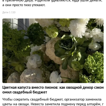
в приличную дыру. Родители удивляются, куда ушли деньги,
а они просто тихо утекают.
Дети
1 110
Цветная капуста вместо пионов: как овощной декор сэкон
омил свадебный бюджет
Чтобы сократить свадебный бюджет, организатор заменила
цветы на овощи. Невеста заметила подмену перед алтарём, г