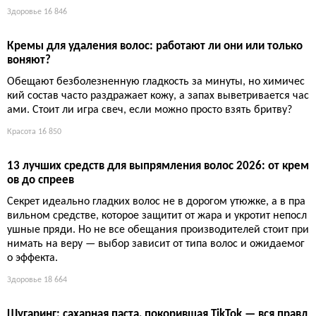
Лосось с нутом и артишоками на одном противне: 41 гра
мм белка за 25 минут
Противень, лосось, нут и артишоки — всё вместе даёт 41 г бе
лка на порцию. Готовится быстро, мыть придётся только один
лист, а сарказм в том, что такая простая еда действительно м
ожет быть настолько питательной.
Еда и рецепты
10 953
Красный свет против морщин: лучшие LED-маски для глаз
2026 года и как их выбирать
Красный свет действительно стимулирует коллаген, но чуда
не обещает: при генетических тёмных кругах и жировых гры
жах он бессилен. Разбираем семь моделей с ценами от 95 д
о 405 долларов и объясняем, почему время процедуры важн
ее количества светодиодов.
Красота
14 479
Лучшие средства красоты:итоги масштабного тестирован
ия от макияжа до ухода