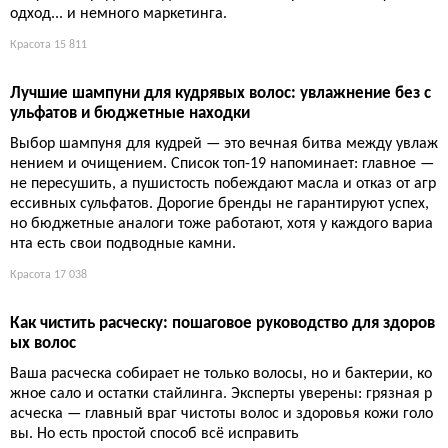
4-недельная программа с гантелями для рекомпозиции т
ела: полный план тренировок до отказа
Программа с гантелями на четыре недели обещает перекрои
ть тело, если вы наконец перестанете жалеть себя и возьмет
е вес, от которого трясутся руки. Секрет прост: забудьте о маг
ии повторений — пашите до отказа.
Спорт
11 236
Салат с кале, фарро, курицей и виноградом: 30 минут на з
аготовку, 3 дня свежести
Пока обычные салаты умирают в холодильнике, этот кале с ф
арро, курицей и виноградом только становится вкуснее. 507 к
кал, 36 г белка, готово за 30 минут — и никакой магии.
Здоровье
11 515