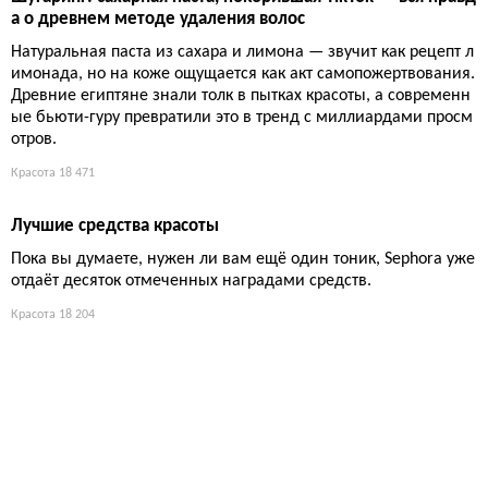
Тысячи заявок, сотни финалистов, армия тестеров — и вот он
и, лучшие средства года. Список, за которым стоит научный п
одход... и немного маркетинга.
Красота
15 811
Лучшие шампуни для кудрявых волос: увлажнение без с
ульфатов и бюджетные находки
Выбор шампуня для кудрей — это вечная битва между увлаж
нением и очищением. Список топ-19 напоминает: главное —
не пересушить, а пушистость побеждают масла и отказ от агр
ессивных сульфатов. Дорогие бренды не гарантируют успех,
но бюджетные аналоги тоже работают, хотя у каждого вариа
нта есть свои подводные камни.
Красота
17 038
Как чистить расческу: пошаговое руководство для здоров
ых волос
Ваша расческа собирает не только волосы, но и бактерии, ко
жное сало и остатки стайлинга. Эксперты уверены: грязная р