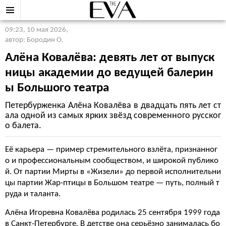
09:23, 10 мая 2026
,
автор: Бородин О.
Алёна Ковалёва: девять лет от выпуск
ницы академии до ведущей балерин
ы Большого театра
Петербурженка Алёна Ковалёва в двадцать пять лет ст
ала одной из самых ярких звёзд современного русског
о балета.
Её карьера — пример стремительного взлёта, признанног
о и профессиональным сообществом, и широкой публико
й. От партии Мирты в «Жизели» до первой исполнительни
цы партии Жар-птицы в Большом театре — путь, полный т
руда и таланта.
Алёна Игоревна Ковалёва родилась 25 сентября 1999 года
в Санкт-Петербурге. В детстве она серьёзно занималась бо