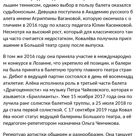
льшим теннисом, однако выбор в пользу балета оказался
судьбоносным. Девушка поступила в Академию русского б
алета имени Агриппины Вагановой, которую окончила с о
тличием в 2016 году по классу педагога Юлии Касенковой.
Несмотря на высокий рост, который для классического тан
ца часто считается недостатком, Ковалёва получила пригл
ашение в Большой театр сразу после выпуска.
В том же 2016 году она приняла участие в международно
м конкурсе в Лозанне, что укрепило её позиции, и балери
на была принята в балетную труппу главного театра стран
ы. Дебют в ведущей партии состоялся в день её восемнадц
атилетия: Алёна исполнила роль в третьей части балета
«Драгоценности» на музыку Петра Чайковского, которая н
азывается «Бриллианты». Уже 15 ноября 2017 года она по
лучила ранг солистки балетной труппы, а 25 июля 2018 го
да стала первой солисткой. С 17 сентября 2019 года Ковал
ёва носит статус ведущей балерины Большого театра, а её
педагогом-репетитором назначена Ольга Ченчикова.
Репертуар артистки обширен и разнообразен. Она танцует