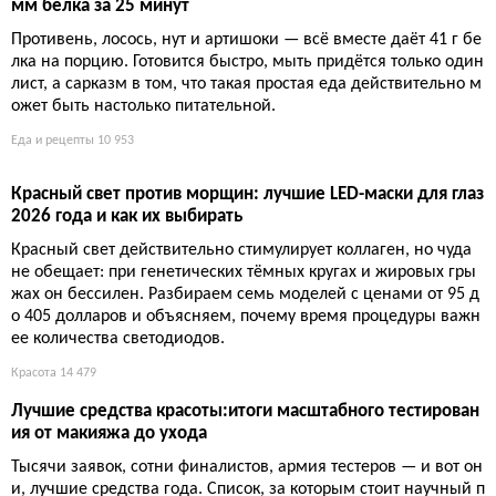
Картофель фри повышает риск диабета 2 типа на 20 проц
ентов
Три порции картофеля фри в неделю — и риск диабета 2 тип
а вырастает на 20 процентов. Запечённый и варёный картоф
ель почти безвреден. Ирония в том, что жарка умудряется ис
портить даже овощ.
Здоровье
10 267