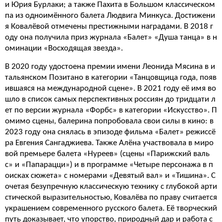
и Юрия Бурлаки; а также Пахита в Большом классическом
па из одноимённого балета Людвига Минкуса. Достижени
я Ковалёвой отмечены престижными наградами. В 2018 г
оду она получила приз журнала «Балет» «Душа танца» в н
оминации «Восходящая звезда».
В 2020 году удостоена премии имени Леонида Мясина в и
тальянском Позитано в категории «Танцовщица года, появ
ившаяся на международной сцене». В 2021 году её имя во
шло в список самых перспективных россиян до тридцати л
ет по версии журнала «Форбс» в категории «Искусство». П
омимо сцены, балерина попробовала свои силы в кино: в
2023 году она снялась в эпизоде фильма «Балет» режиссё
ра Евгения Сангаджиева. Также Алёна участвовала в миро
вой премьере балета «Нуреев» (сцены «Парижский валь
с» и «Папарацци») и в программе «Четыре персонажа в п
оисках сюжета» с номерами «Девятый вал» и «Тишина». С
очетая безупречную классическую технику с глубокой арти
стической выразительностью, Ковалёва по праву считается
украшением современного русского балета. Её творческий
путь доказывает, что упорство, природный дар и работа с