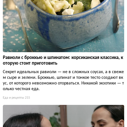
Равиоли с броккью и шпинатом: корсиканская классика, к
оторую стоит приготовить
Секрет идеальных равиоли — не в сложных соусах, а в свеже
м сыре и зелени. Броккью, шпинат и тонкое тесто создают вк
ус, от которого невозможно оторваться. Никакой экзотики — т
олько честная еда.
Еда и рецепты
215