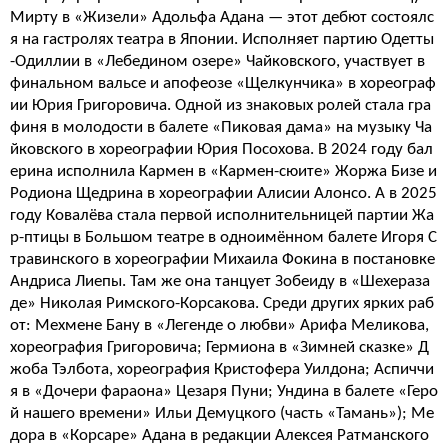
Мирту в «Жизели» Адольфа Адана — этот дебют состоялс
я на гастролях театра в Японии. Исполняет партию Одетты
-Одиллии в «Лебедином озере» Чайковского, участвует в
финальном вальсе и апофеозе «Щелкунчика» в хореограф
ии Юрия Григоровича. Одной из знаковых ролей стала гра
финя в молодости в балете «Пиковая дама» на музыку Ча
йковского в хореографии Юрия Посохова. В 2024 году бал
ерина исполнила Кармен в «Кармен-сюите» Жоржа Бизе и
Родиона Щедрина в хореографии Алисии Алонсо. А в 2025
году Ковалёва стала первой исполнительницей партии Жа
р-птицы в Большом театре в одноимённом балете Игоря С
травинского в хореографии Михаила Фокина в постановке
Андриса Лиепы. Там же она танцует Зобеиду в «Шехераза
де» Николая Римского-Корсакова. Среди других ярких раб
от: Мехмене Бану в «Легенде о любви» Арифа Меликова,
хореография Григоровича; Гермиона в «Зимней сказке» Д
жоба Тэлбота, хореография Кристофера Уилдона; Аспиччи
я в «Дочери фараона» Цезаря Пуни; Ундина в балете «Геро
й нашего времени» Ильи Демуцкого (часть «Тамань»); Ме
дора в «Корсаре» Адана в редакции Алексея Ратманского