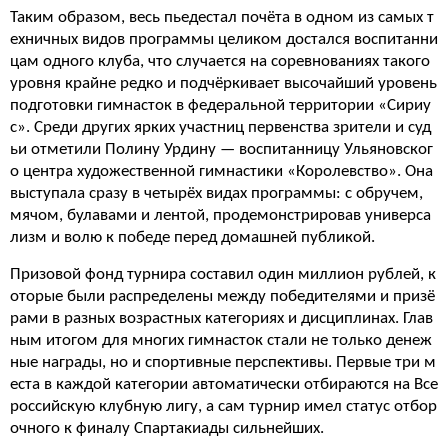
Таким образом, весь пьедестал почёта в одном из самых т
ехничных видов программы целиком достался воспитанни
цам одного клуба, что случается на соревнованиях такого
уровня крайне редко и подчёркивает высочайший уровень
подготовки гимнасток в федеральной территории «Сириу
с». Среди других ярких участниц первенства зрители и суд
ьи отметили Полину Урдину — воспитанницу Ульяновског
о центра художественной гимнастики «Королевство». Она
выступала сразу в четырёх видах программы: с обручем,
мячом, булавами и лентой, продемонстрировав универса
лизм и волю к победе перед домашней публикой.
Призовой фонд турнира составил один миллион рублей, к
оторые были распределены между победителями и призё
рами в разных возрастных категориях и дисциплинах. Глав
ным итогом для многих гимнасток стали не только денеж
ные награды, но и спортивные перспективы. Первые три м
еста в каждой категории автоматически отбираются на Все
российскую клубную лигу, а сам турнир имел статус отбор
очного к финалу Спартакиады сильнейших.