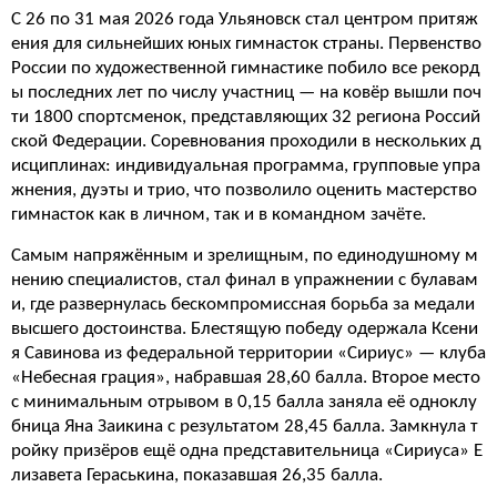
С 26 по 31 мая 2026 года Ульяновск стал центром притяж
ения для сильнейших юных гимнасток страны. Первенство
России по художественной гимнастике побило все рекорд
ы последних лет по числу участниц — на ковёр вышли поч
ти 1800 спортсменок, представляющих 32 региона Россий
ской Федерации. Соревнования проходили в нескольких д
исциплинах: индивидуальная программа, групповые упра
жнения, дуэты и трио, что позволило оценить мастерство
гимнасток как в личном, так и в командном зачёте.
Самым напряжённым и зрелищным, по единодушному м
нению специалистов, стал финал в упражнении с булавам
и, где развернулась бескомпромиссная борьба за медали
высшего достоинства. Блестящую победу одержала Ксени
я Савинова из федеральной территории «Сириус» — клуба
«Небесная грация», набравшая 28,60 балла. Второе место
с минимальным отрывом в 0,15 балла заняла её одноклу
бница Яна Заикина с результатом 28,45 балла. Замкнула т
ройку призёров ещё одна представительница «Сириуса» Е
лизавета Гераськина, показавшая 26,35 балла.