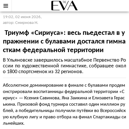
19:02, 02 июня 2026
,
автор: Смирнова Н.
Триумф «Сириуса»: весь пьедестал в у
пражнении с булавами достался гимна
сткам федеральной территории
В Ульяновске завершилось масштабное Первенство Ро
ссии по художественной гимнастике, собравшее окол
о 1800 спортсменок из 32 регионов.
Абсолютное доминирование в финале с булавами продем
онстрировали воспитанницы федеральной территории «С
ириус» — Ксения Савинова, Яна Заикина и Елизавета Герас
ькина. Призовой фонд турнира составил один миллион ру
блей, а победительницы получили путёвки во Всероссийск
ую клубную лигу и право отбора на финал Спартакиады си
льнейших.