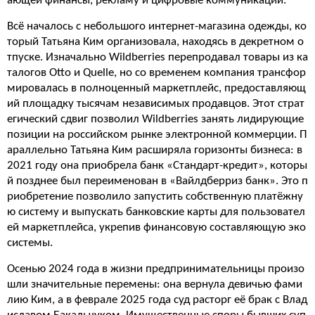
ающей финансы, рекламу и цифровые коммуникации.
Всё началось с небольшого интернет-магазина одежды, ко
торый Татьяна Ким организовала, находясь в декретном о
тпуске. Изначально Wildberries перепродавал товары из ка
талогов Otto и Quelle, но со временем компания трансфор
мировалась в полноценный маркетплейс, предоставляющ
ий площадку тысячам независимых продавцов. Этот страт
егический сдвиг позволил Wildberries занять лидирующие
позиции на российском рынке электронной коммерции. П
араллельно Татьяна Ким расширяла горизонты бизнеса: в
2021 году она приобрела банк «Стандарт-кредит», которы
й позднее был переименован в «Вайлдберриз банк». Это п
риобретение позволило запустить собственную платёжну
ю систему и выпускать банковские карты для пользовател
ей маркетплейса, укрепив финансовую составляющую эко
системы.
Осенью 2024 года в жизни предпринимательницы произо
шли значительные перемены: она вернула девичью фами
лию Ким, а в феврале 2025 года суд расторг её брак с Влад