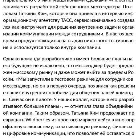
Параллельно с этими масштабными сделками Wildberries
занимается разработкой собственного мессенджера. По с
ловам Татьяны Ким, которые она привела в интервью инф
ормационному агентству ТАСС, сервис изначально создава
лся как инструмент для решения внутренних задач и орган
изации коммуникации между сотрудниками. В настоящее
время продукт находится на стадии пилотного тестирован
ия и используется только внутри компании.
Однако команда разработчиков имеет большие планы на
его будущее: не исключено, что мессенджер будет предло
жен массовому рынку и даже может выйти за пределы Ро
ссии. «Мы запустили в тестовом режиме для сотрудников
мессенджер, но он в первую очередь появился как решени
е наших внутренних проблем для общения нашей команд
ы. Сейчас он в пилоте. У наших коллег, которые его разраб
атывают, большие планы», — отметила глава объединённ
ой компании. Таким образом, Татьяна Ким продолжает пр
евращать Wildberries из простого маркетплейса в многопр
офильную экосистему, охватывающую рекламу, финансы
и цифровые коммуникации, что позволяет ей оставаться о