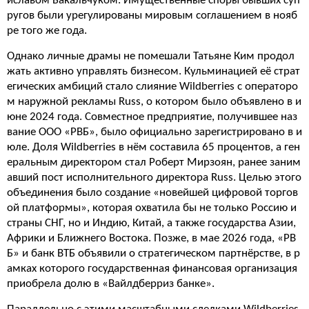
иславом Бакальчуком. Имущественные споры бывших суп
ругов были урегулированы мировым соглашением в нояб
ре того же года.
Однако личные драмы не помешали Татьяне Ким продол
жать активно управлять бизнесом. Кульминацией её страт
егических амбиций стало слияние Wildberries с операторо
м наружной рекламы Russ, о котором было объявлено в и
юне 2024 года. Совместное предприятие, получившее наз
вание ООО «РВБ», было официально зарегистрировано в и
юле. Доля Wildberries в нём составила 65 процентов, а ген
еральным директором стал Роберт Мирзоян, ранее заним
авший пост исполнительного директора Russ. Целью этого
объединения было создание «новейшей цифровой торгов
ой платформы», которая охватила бы не только Россию и
страны СНГ, но и Индию, Китай, а также государства Азии,
Африки и Ближнего Востока. Позже, в мае 2026 года, «РВ
Б» и банк ВТБ объявили о стратегическом партнёрстве, в р
амках которого государственная финансовая организация
приобрела долю в «Вайлдберриз банке».