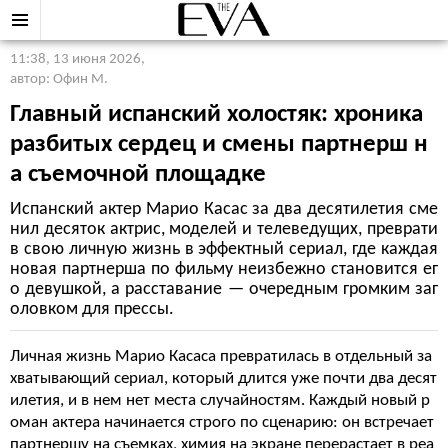
11:38, 13 июня 2026
,
автор: Офин М.
Главный испанский холостяк: хроника
разбитых сердец и смены партнерш н
а съемочной площадке
Испанский актер Марио Касас за два десятилетия сме
нил десяток актрис, моделей и телеведущих, преврати
в свою личную жизнь в эффектный сериал, где каждая
новая партнерша по фильму неизбежно становится ег
о девушкой, а расставание — очередным громким заг
оловком для прессы.
Личная жизнь Марио Касаса превратилась в отдельный за
хватывающий сериал, который длится уже почти два десят
илетия, и в нем нет места случайностям. Каждый новый р
оман актера начинается строго по сценарию: он встречает
партнершу на съемках, химия на экране перерастает в реа