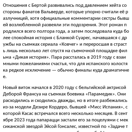
Отношения с Бертой развивались под давлением хейта со
стороны фанатов Вальверде, которые упорно считали её р
азлучницей, хотя официальные комментарии сестры бывш
ей возлюбленной развеяли эти подозрения. Этот роман п
родлился всего полтора года, а затем последовала куда бо
лее спокойная история с Бланкой Суарес, начавшаяся с др
ужбы на съемках сериала «Ковчег» и переросшая в страст
ь лишь несколько лет спустя на съемочной площадке фил
ьма «Дикая история». Пара рассталась в 2019 году с взаи
мными пожеланиями счастья, что для испанского холостя
ка редкое исключение — обычно финалы куда драматичне
е.
Новый виток начался в 2020 году с бельгийской актрисой
Деборой Франсуа на съемках боевика «Парамедик». Они
расходились и сходились дважды, но в итоге разбежались
из-за модели Дезире Кордеро, бывшей «Мисс Испания», с
которой Касас встречался всего несколько месяцев. В сент
ябре 2023 года папарацци застали его за поцелуями с мек
сиканской звездой Эйсой Гонсалес, известной по «Задаче т