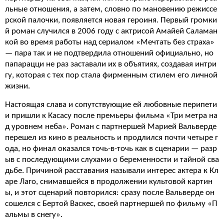
льные отношения, а затем, словно по мановению режиссе
рской палочки, появляется новая героиня. Первый громки
й роман случился в 2006 году с актрисой Амайей Саламан
кой во время работы над сериалом «Мечтать без страха»
— пара так и не подтвердила отношений официально, но
папарацци не раз заставали их в объятиях, создавая интри
гу, которая с тех пор стала фирменным стилем его личной
жизни.
Настоящая слава и сопутствующие ей любовные перипети
и пришли к Касасу после премьеры фильма «Три метра на
д уровнем неба». Роман с партнершей Марией Вальверде
перешел из кино в реальность и продлился почти четыре г
ода, но финал оказался точь-в-точь как в сценарии — разр
ыв с последующими слухами о беременности и тайной сва
дьбе. Причиной расставания называли интерес актера к Кл
аре Лаго, снимавшейся в продолжении культовой картин
ы, и этот сценарий повторился: сразу после Вальверде он
сошелся с Бертой Васкес, своей партнершей по фильму «П
альмы в снегу».