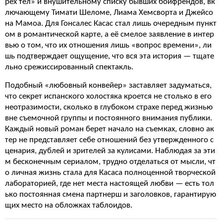
рех тел» и внушительному списку бывших бойфрендов, вк
лючающему Тимати Шеломе, Лиама Хемсворта и Джейсо
на Мамоа. Для Гонсалес Касас стал лишь очередным пункт
ом в романтической карте, а её смелое заявление в интер
вью о том, что их отношения лишь «вопрос времени», ли
шь подтверждает ощущение, что вся эта история — тщате
льно срежиссированный спектакль.
Подобный «любовный конвейер» заставляет задуматься,
что секрет испанского холостяка кроется не столько в его
неотразимости, сколько в глубоком страхе перед жизнью
вне съемочной группы и постоянного внимания публики.
Каждый новый роман берет начало на съемках, словно ак
тер не представляет себе отношений без утвержденного с
ценария, дублей и зрителей за кулисами. Наблюдая за эти
м бесконечным сериалом, трудно отделаться от мысли, чт
о личная жизнь стала для Касаса полноценной творческой
лабораторией, где нет места настоящей любви — есть тол
ько постоянная смена партнерш и заголовков, гарантирую
щих место на обложках таблоидов.