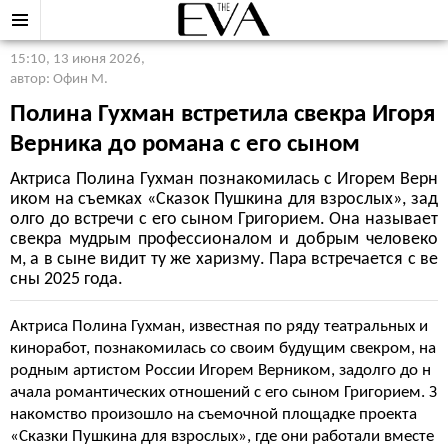
15:10, 13 июня 2026
,
автор: Офин М.
Полина Гухман встретила свекра Игоря
Верника до романа с его сыном
Актриса Полина Гухман познакомилась с Игорем Верн
иком на съемках «Сказок Пушкина для взрослых», зад
олго до встречи с его сыном Григорием. Она называет
свекра мудрым профессионалом и добрым человеко
м, а в сыне видит ту же харизму. Пара встречается с ве
сны 2025 года.
Актриса Полина Гухман, известная по ряду театральных и
киноработ, познакомилась со своим будущим свекром, на
родным артистом России Игорем Верником, задолго до н
ачала романтических отношений с его сыном Григорием. З
накомство произошло на съемочной площадке проекта
«Сказки Пушкина для взрослых», где они работали вместе