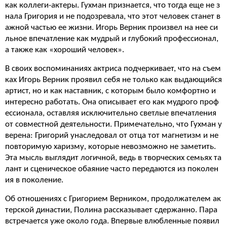
как коллеги-актеры. Гухман признается, что тогда еще не з
нала Григория и не подозревала, что этот человек станет в
ажной частью ее жизни. Игорь Верник произвел на нее си
льное впечатление как мудрый и глубокий профессионал,
а также как «хороший человек».
В своих воспоминаниях актриса подчеркивает, что на съем
ках Игорь Верник проявил себя не только как выдающийся
артист, но и как наставник, с которым было комфортно и
интересно работать. Она описывает его как мудрого проф
ессионала, оставляя исключительно светлые впечатления
от совместной деятельности. Примечательно, что Гухман у
верена: Григорий унаследовал от отца тот магнетизм и не
повторимую харизму, которые невозможно не заметить.
Эта мысль выглядит логичной, ведь в творческих семьях та
лант и сценическое обаяние часто передаются из поколен
ия в поколение.
Об отношениях с Григорием Верником, продолжателем ак
терской династии, Полина рассказывает сдержанно. Пара
встречается уже около года. Впервые влюбленные появил