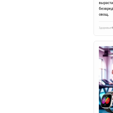
выраста
безвре
овощ.
Здоровье