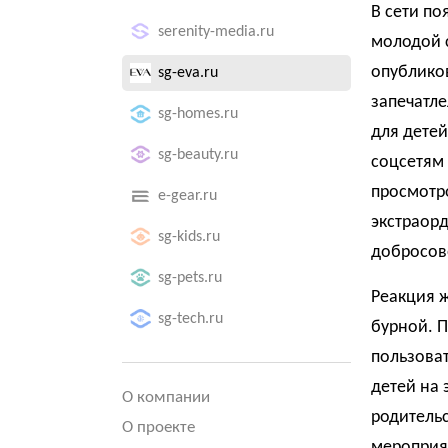
В сети по
serenity-media.ru
молодой 
опубликов
sg-eva.ru
запечатл
sg-homes.ru
для детей
sg-beauty.ru
соцсетям 
просмотро
e-gear.ru
экстраорд
sg-kids.ru
добросов
sg-pets.ru
Реакция 
sg-tech.ru
бурной. 
пользоват
детей на 
О компании
родитель
О проекте
мероприя