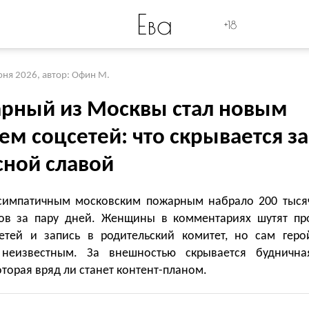
Ева
+18
юня 2026
,
автор: Офин М.
рный из Москвы стал новым
м соцсетей: что скрывается за
сной славой
симпатичным московским пожарным набрало 200 тыся
ов за пару дней. Женщины в комментариях шутят пр
етей и запись в родительский комитет, но сам геро
 неизвестным. За внешностью скрывается буднична
оторая вряд ли станет контент-планом.