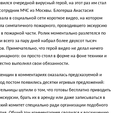
явился очередной вирусный герой, на этот раз им стал
сотрудник МЧС из Москвы. Блогерша Анастасия
ала в социальной сети короткое видео, на котором
ела симпатичного пожарного, проводившего экскурсию
 в пожарной части. Ролик моментально разлетелся по
и всего за пару дней набрал более двухсот тысяч
в. Примечательно, что герой видео не делал ничего
инарного: он просто стоял в форме на фоне техники и
естно выполнял свои обязанности.
женщин в комментариях оказалась предсказуемой и
Под постом появились десятки игривых предложений:
ельницы шутили о том, что готовы бесплатно приводить
экскурсии, брать их в аренду или даже записываться в
ский комитет специально ради организации подобного
тия. Общий тон комментариев сводился к восхищению