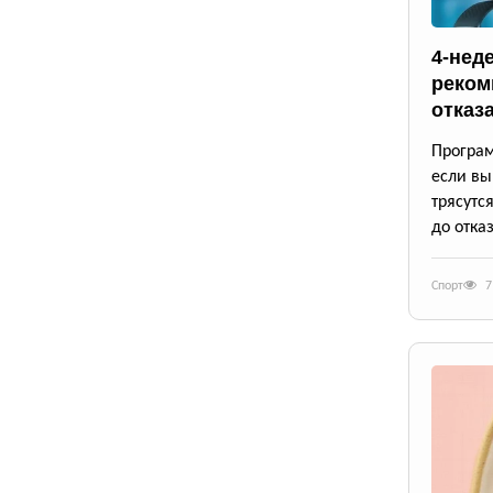
4-нед
реком
отказ
Програм
если вы
трясутс
до отказ
Спорт
7