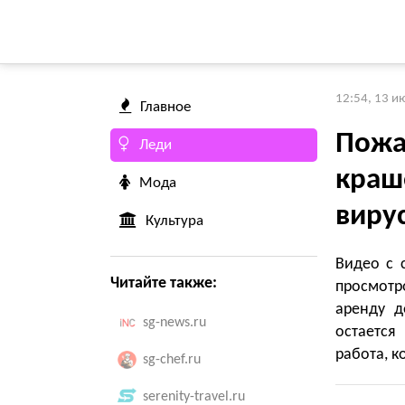
12:54, 13 и
Главное
Пожа
Леди
краше
Мода
виру
Культура
Видео с 
Читайте также:
просмотр
аренду д
sg-news.ru
остается
работа, к
sg-chef.ru
serenity-travel.ru