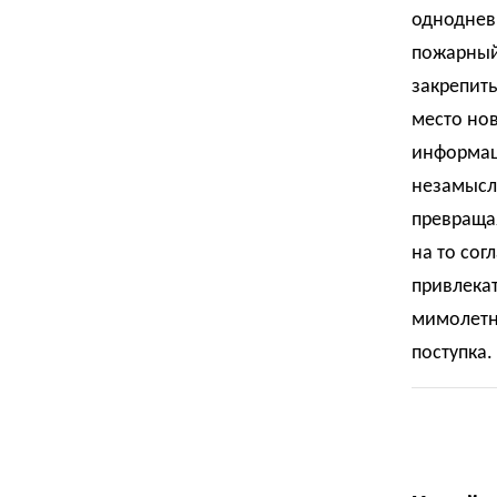
одноднев
пожарный 
закрепить
место нов
информац
незамысл
превраща
на то сог
привлекат
мимолетн
поступка.