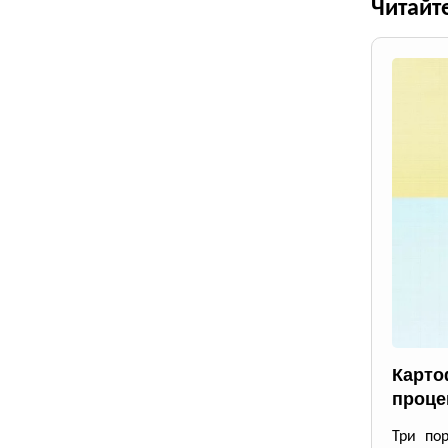
Читайт
Карто
проце
Три по