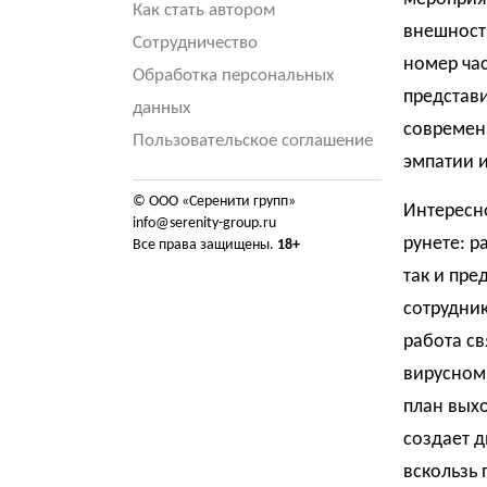
Как стать автором
внешност
Сотрудничество
номер час
Обработка персональных
представи
данных
современ
Пользовательское соглашение
эмпатии 
© ООО «Серенити групп»
Интересно
info@serenity-group.ru
рунете: р
Все права защищены.
18+
так и пре
сотрудник
работа св
вирусном 
план выхо
создает д
вскользь