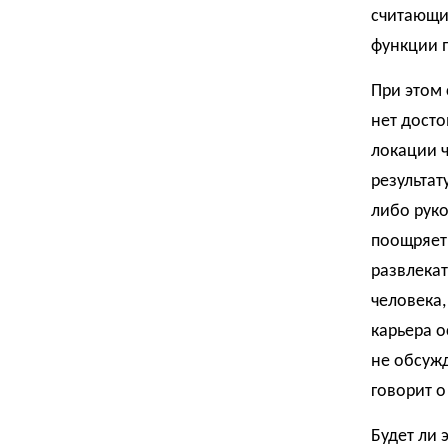
считающих
функции п
При этом 
нет досто
локации ч
результат
либо рук
поощряет
развлекат
человека,
карьера о
не обсужд
говорит о
Будет ли 