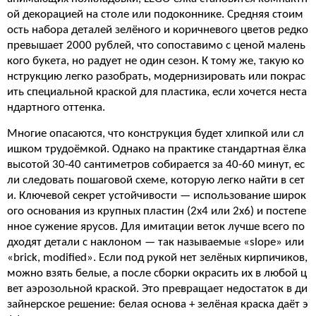
ой декорацией на столе или подоконнике. Средняя стоим
ость набора деталей зелёного и коричневого цветов редко
превышает 2000 рублей, что сопоставимо с ценой малень
кого букета, но радует не один сезон. К тому же, такую ко
нструкцию легко разобрать, модернизировать или покрас
ить специальной краской для пластика, если хочется неста
ндартного оттенка.
Многие опасаются, что конструкция будет хлипкой или сл
ишком трудоёмкой. Однако на практике стандартная ёлка
высотой 30-40 сантиметров собирается за 40-60 минут, ес
ли следовать пошаговой схеме, которую легко найти в сет
и. Ключевой секрет устойчивости — использование широк
ого основания из крупных пластин (2x4 или 2x6) и постепе
нное сужение ярусов. Для имитации веток лучше всего по
дходят детали с наклоном — так называемые «slope» или
«brick, modified». Если под рукой нет зелёных кирпичиков,
можно взять белые, а после сборки окрасить их в любой ц
вет аэрозольной краской. Это превращает недостаток в ди
зайнерское решение: белая основа + зелёная краска даёт э