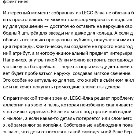
ффект инея.
Интересный момент: собранная из LEGO ёлка не обязана б
ыть просто ёлкой. Её можно трансформировать в подстав
ку для украшений — достаточно оставить на верхушке сво
бодный штырёк для звезды или даже для кольца. А если д
обавить несколько прозрачных кубиков, получается имита
ция гирлянды. Фактически, вы создаёте не просто новогод
ний атрибут, а многофункциональный предмет интерьера.
Например, внутрь такой ёлки можно встроить светодиодн
ую свечу на батарейках — через зазоры между деталями с
вет будет пробиваться наружу, создавая мягкое свечение.
Это особенно актуально для тех, кто живёт в съёмном жил
ье и не хочет покупать громоздкие элементы декора.
С практической точки зрения, LEGO-ёлка решает проблему
аллергии на хвою и пыль, которая неизбежно скапливаетс
я на живых деревьях. Её легко мыть под проточной водой
с мылом, а если какая-то деталь потеряется или сломаетс
я, её заменяют за копейки. Собственные наблюдения пока
зывают, что дети относятся к такой самодельной ёлке бер