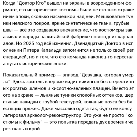
Когда "Доктор Кто" вышел на экраны в возрожденном фо
рмате, его исторические костюмы были не столько отраже
нием эпохи, сколько насмешкой над ней. Мешковатые тун
ики неясного покроя, яркие синтетические ткани, грубые
швы — всё это создавало впечатление, что костюмеры зак
азывали наряды на китайской фабрике новогодних карнав
алов. Но 2025 год всё изменил. Двенадцатый Доктор в исп
олнении Питера Капальди запомнится не только своей рег
енерацией, но и тем, что его команда наконец-то перестал
а путать исторические эпохи.
Показательный пример — эпизод "Девушка, которая умер
ла". Здесь зритель впервые видит викингов без стереотипн
ых рогатых шлемов и кислотно-зеленых плащей. Вместо эт
ого на экране — льняные туники спокойных оттенков, шер
стяные накидки с грубой текстурой, кожаные пояса без бл
естящих пряжек. Даже массовка одета так, будто её консу
льтировал археолог-реконструктор. Это уже не просто "ко
стюмы к фильму" — это попытка передать дух времени че
рез ткань и крой.