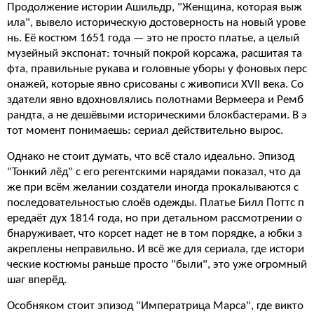
Продолжение истории Ашильдр, "Женщина, которая выж
ила", вывело историческую достоверность на новый урове
нь. Её костюм 1651 года — это не просто платье, а целый
музейный экспонат: точный покрой корсажа, расшитая та
фта, правильные рукава и головные уборы у фоновых перс
онажей, которые явно срисованы с живописи XVII века. Со
здатели явно вдохновлялись полотнами Вермеера и Ремб
рандта, а не дешёвыми историческими блокбастерами. В э
тот момент понимаешь: сериал действительно вырос.
Однако не стоит думать, что всё стало идеально. Эпизод
"Тонкий лёд" с его регентскими нарядами показал, что да
же при всём желании создатели иногда прокалываются с
последовательностью слоёв одежды. Платье Билл Поттс п
ередаёт дух 1814 года, но при детальном рассмотрении о
бнаруживает, что корсет надет не в том порядке, а юбки з
акреплены неправильно. И всё же для сериала, где истори
ческие костюмы раньше просто "были", это уже огромный
шаг вперёд.
Особняком стоит эпизод "Императрица Марса", где викто