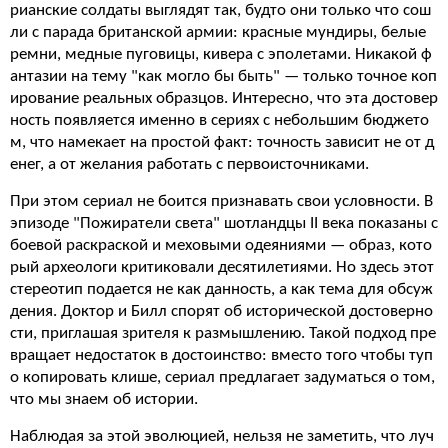
рианские солдаты выглядят так, будто они только что сош
ли с парада британской армии: красные мундиры, белые
ремни, медные пуговицы, кивера с эполетами. Никакой ф
антазии на тему "как могло бы быть" — только точное коп
ирование реальных образцов. Интересно, что эта достовер
ность появляется именно в сериях с небольшим бюджето
м, что намекает на простой факт: точность зависит не от д
енег, а от желания работать с первоисточниками.
При этом сериал не боится признавать свои условности. В
эпизоде "Пожиратели света" шотландцы II века показаны с
боевой раскраской и меховыми одеяниями — образ, кото
рый археологи критиковали десятилетиями. Но здесь этот
стереотип подается не как данность, а как тема для обсуж
дения. Доктор и Билл спорят об исторической достоверно
сти, приглашая зрителя к размышлению. Такой подход пре
вращает недостаток в достоинство: вместо того чтобы туп
о копировать клише, сериал предлагает задуматься о том,
что мы знаем об истории.
Наблюдая за этой эволюцией, нельзя не заметить, что луч