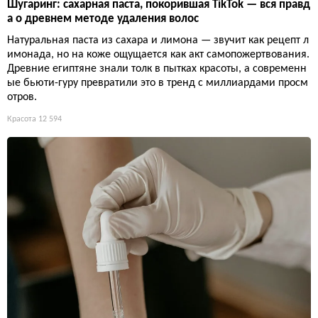
Шугаринг: сахарная паста, покорившая TikTok — вся правд
а о древнем методе удаления волос
Натуральная паста из сахара и лимона — звучит как рецепт л
имонада, но на коже ощущается как акт самопожертвования.
Древние египтяне знали толк в пытках красоты, а современн
ые бьюти-гуру превратили это в тренд с миллиардами просм
отров.
Красота
12 594