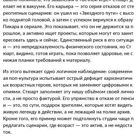
елает не в вакууме. Его карьера — это серия отказов от сте
реотипных сценариев: он ушел из «Звездного пути» с высо
ко поднятой головой, а затем с успехом вернулся к образу
Пикара в сериале. Это показывает, что он не держится за п
рошлое, а активно ищет проекты, которые могут его заинт
ересовать здесь и сейчас. Единственный риск в его ситуаци
и — это непредсказуемость физического состояния, но Ст
юарт, видимо, готов играть, пока позволяет здоровье, не с
нижая планки требований к материалу.
Из этого вытекает одно логичное наблюдение: современн
ая поп-культура испытывает острый дефицит харизматичн
ых возрастных героев, которых не заменяют цифровыми к
опиями. Стюарт заполняет эту нишу объёмом своей лично
сти, а не просто фактурой. Его упрямство в отказе от пенси
и — это, по сути, подарок зрителям, которые хотят видеть
живую легенду в действии, а не лежащий на полке архив.
Кроме того, его пример может подтолкнуть студии чаще п
редлагать сценарии, где возраст — это актив, а не недоста
ток.