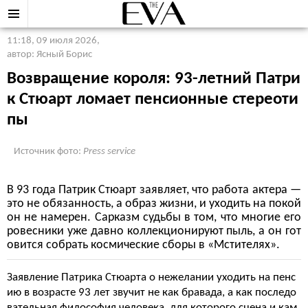
11:18, 09 июля 2026
,
автор: Ясный Борис
Возвращение короля: 93-летний Патри
к Стюарт ломает пенсионные стереоти
пы
Источник фото:
Press service
В 93 года Патрик Стюарт заявляет, что работа актера —
это не обязанность, а образ жизни, и уходить на покой
он не намерен. Сарказм судьбы в том, что многие его
ровесники уже давно коллекционируют пыль, а он гот
овится собрать космические сборы в «Мстителях».
Заявление Патрика Стюарта о нежелании уходить на пенс
ию в возрасте 93 лет звучит не как бравада, а как последо
вательная философия человека, для которого сцена и кам