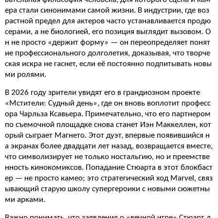
ера стали синонимами самой жизни. В индустрии, где воз
растной предел для актеров часто устанавливается продю
серами, а не биологией, его позиция выглядит вызовом. О
н не просто «держит форму» — он переопределяет понят
ие профессионального долголетия, доказывая, что творче
ская искра не гаснет, если её постоянно подпитывать новы
ми ролями.
В 2026 году зрители увидят его в грандиозном проекте
«Мстители: Судный день», где он вновь воплотит професс
ора Чарльза Ксавьера. Примечательно, что его партнером
по съемочной площадке снова станет Иэн Маккеллен, кот
орый сыграет Магнето. Этот дуэт, впервые появившийся н
а экранах более двадцати лет назад, возвращается вместе,
что символизирует не только ностальгию, но и преемстве
нность кинокомиксов. Попадание Стюарта в этот блокбаст
ер — не просто камео; это стратегический ход Marvel, связ
ывающий старую школу супергероики с новыми сюжетны
ми арками.
Важно понимать, что заявления о «вечной игре» Стюарт д