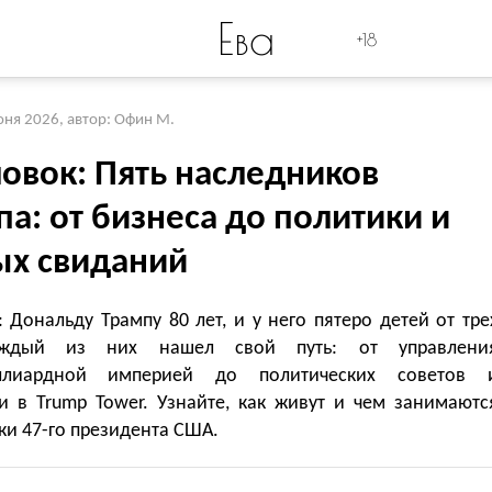
Ева
+18
юня 2026
,
автор: Офин М.
ловок: Пять наследников
а: от бизнеса до политики и
ых свиданий
 Дональду Трампу 80 лет, и у него пятеро детей от тре
ждый из них нашел свой путь: от управлени
ллиардной империей до политических советов 
и в Trump Tower. Узнайте, как живут и чем занимаютс
ки 47-го президента США.