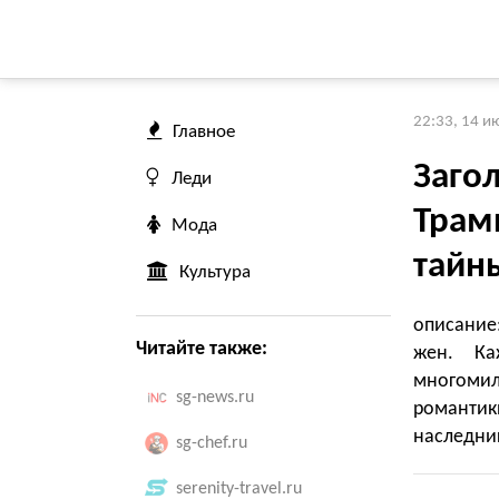
22:33, 14 и
Главное
Заго
Леди
Трамп
Мода
тайн
Культура
описание:
Читайте также:
жен. Ка
многоми
sg-news.ru
романтик
наследни
sg-chef.ru
serenity-travel.ru