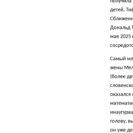
получила 
детей, Т
Сближение
Дональд Т
мае 2025 
сосредот
Самый мла
жены Мела
(более дв
словенско
оказался 
математи
инаугурац
голову, в
он уже де