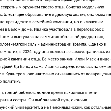
 секретным оружием своего отца. Сочетая модельную
, блестящее образование и деловую хватку, она была не
ице-президентом семейной компании, но и ключевым
м в Белом доме. Иванка участвовала в переговорах с
Ыном и выступала на саммитах «большой двадцатки»,
волом «мягкой силы» администрации Трампа. Однако к
 многих, в 2024 году она полностью самоустранилась из
рной кампании отца. Ее место заняли Илон Маск и вице-
 Джей Ди Вэнс, а сама Иванка сосредоточилась на семье
ом Кушнером, окончательно отказавшись от возвращени
ю политику.
п, третий ребенок, долгое время находился в тени
рата и сестры. Он выбрал иной путь, окончив
нский университет, а не Пенсильванский, как остальные