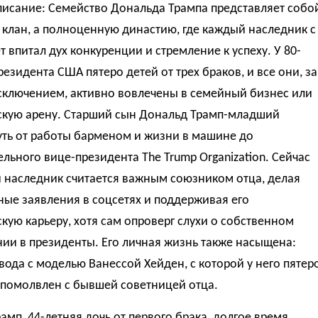
писание: Семейство Дональда Трампа представляет собо
 клан, а полноценную династию, где каждый наследник с
т впитал дух конкуренции и стремление к успеху. У 80-
резидента США пятеро детей от трех браков, и все они, за
сключением, активно вовлечены в семейный бизнес или
скую арену. Старший сын Дональд Трамп-младший
уть от работы барменом и жизни в машине до
льного вице-президента The Trump Organization. Сейчас
й наследник считается важным союзником отца, делая
ые заявления в соцсетях и поддерживая его
кую карьеру, хотя сам опроверг слухи о собственном
ии в президенты. Его личная жизнь также насыщена:
вода с моделью Ванессой Хейден, с которой у него пятер
 помолвлен с бывшей советницей отца.
амп, 44-летняя дочь от первого брака, долгое время