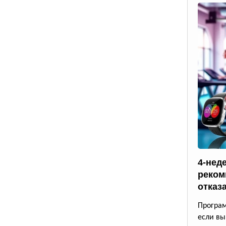
4-нед
реком
отказ
Програм
если вы