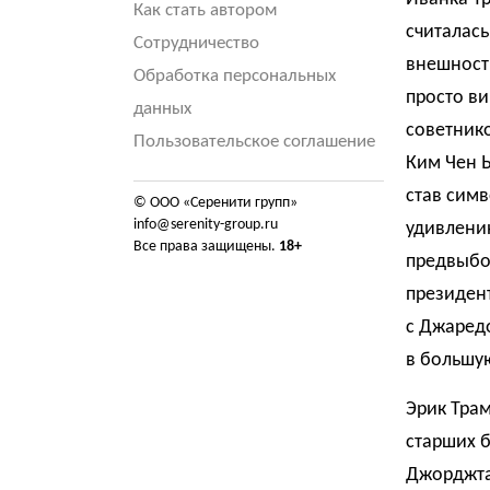
Как стать автором
считалась
Сотрудничество
внешность
Обработка персональных
просто в
данных
советнико
Пользовательское соглашение
Ким Чен 
став сим
© ООО «Серенити групп»
info@serenity-group.ru
удивлению
Все права защищены.
18+
предвыбо
президент
с Джаред
в большу
Эрик Трам
старших б
Джорджтау