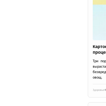
Карто
проце
Три по
выраста
безвре
овощ.
Здоровье