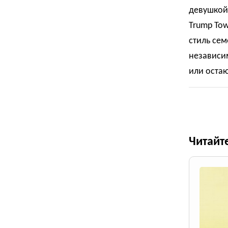
девушкой,
Trump Tow
стиль сем
независим
или остаю
Читайт