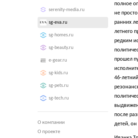
полное о
serenity-media.ru
не просто
ранних ле
sg-eva.ru
летнего п
sg-homes.ru
редким и
sg-beauty.ru
политиче
прошел п
e-gear.ru
исполните
sg-kids.ru
46-летни
sg-pets.ru
резонансн
политичес
sg-tech.ru
выдвижен
после раз
О компании
детей, он
О проекте
Иванка Тр