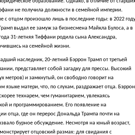
юридическое образование. Однако, в отличие от старши
иффани не получила должности в семейной империи.
 с отцом произошло лишь в последние годы: в 2022 год
рамп выдал ее замуж за бизнесмена Майкла Булоса, а в
года 31-летняя Тиффани родила сына Александра,
очившись на семейной жизни.
дший наследник, 20-летний Бэррон Трамп от третьей
нии, представляет собой загадку для прессы. Высокий
ух метров) и замкнутый, он свободно говорит на
м языке матери, что, по слухам, раздражает отца. Бэррон
скорее технарем, чем гуманитарием, увлекаясь
кой и программированием. Его появление на
ии отца, где он перерос Дональда Трампа почти на
ызвало бурное обсуждение. Несмотря на юный возраст,
монстрирует отцовский размах: для свидания с