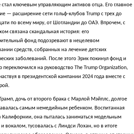
е стал ключевым управляющим активов отца. Его главное
е — расширение сети гольф-клубов Trump с трех до
ати по всему миру, от Шотландии до ОАЭ. Впрочем, с
хом связана скандальная история: его
рительный фонд подозревают в нецелевом
ании средств, собранных на лечение детских
еских заболеваний. После этого Эрик покинул фонд и
 переключился на руководство The Trump Organization,
частвуя в президентской кампании 2024 года вместе с
рой.
рамп, дочь от второго брака с Марлой Мэйплс, долгое
тавалась самым немедийным ребенком. Воспитанная
в Калифорнии, она пыталась заниматься модельным
и вокалом, тусовалась с Линдси Лохан, но в итоге