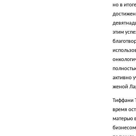
но в итог
достижени
девятнадц
этим успе
благотво
использов
онкологич
полностью
активно у
женой Ла
Тиффани Т
время ос
матерью 
бизнесом 