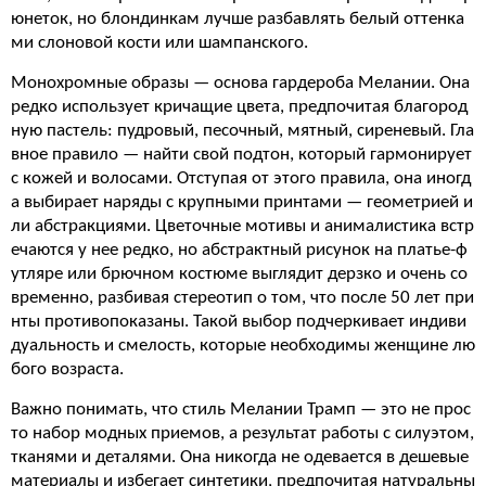
юнеток, но блондинкам лучше разбавлять белый оттенка
ми слоновой кости или шампанского.
Монохромные образы — основа гардероба Мелании. Она
редко использует кричащие цвета, предпочитая благород
ную пастель: пудровый, песочный, мятный, сиреневый. Гла
вное правило — найти свой подтон, который гармонирует
с кожей и волосами. Отступая от этого правила, она иногд
а выбирает наряды с крупными принтами — геометрией и
ли абстракциями. Цветочные мотивы и анималистика встр
ечаются у нее редко, но абстрактный рисунок на платье-ф
утляре или брючном костюме выглядит дерзко и очень со
временно, разбивая стереотип о том, что после 50 лет при
нты противопоказаны. Такой выбор подчеркивает индиви
дуальность и смелость, которые необходимы женщине лю
бого возраста.
Важно понимать, что стиль Мелании Трамп — это не прос
то набор модных приемов, а результат работы с силуэтом,
тканями и деталями. Она никогда не одевается в дешевые
материалы и избегает синтетики, предпочитая натуральны