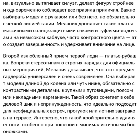
на, визуально вытягивает силуэт, делает фигуру стройнее
и одновременно соблюдает все правила приличия. Важно
выбирать модели с рукавом или без него, но обязательно
с четкой линией талии. Мелания дополняет такие платья
массивными солнцезащитными очками и туфлями-лодочк
ами на невысоком каблуке, часто контрастного цвета — эт
о создает завершенность и удерживает внимание на лице.
Второй излюбленный прием первой леди — платье-рубаш
ка. Вопреки стереотипам о строгих нарядах для официаль
ных мероприятий, Мелания доказывает, что этот предмет
гардероба универсален и очень современен. Она выбирае
т модели длиной до колена или чуть ниже, обязательно с
контрастными деталями: крупными пуговицами, поясом
или накладными карманами. Такой образ сочетает в себе
деловой шик и непринужденность, что идеально подходит
для неофициальных встреч, прогулок или летних завтрако
в на террасе. Интересно, что такой крой зрительно удлиня
ет ноги, особенно при ношении с минималистичными бос
оножками.