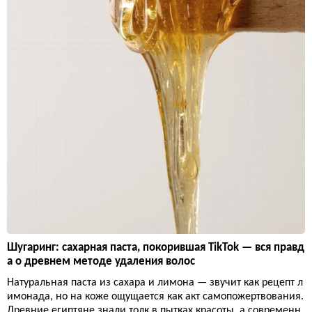
Шугаринг: сахарная паста, покорившая TikTok — вся правд
а о древнем методе удаления волос
Натуральная паста из сахара и лимона — звучит как рецепт л
имонада, но на коже ощущается как акт самопожертвования.
Древние египтяне знали толк в пытках красоты, а современн