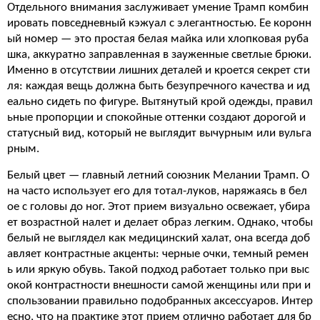
Отдельного внимания заслуживает умение Трамп комбин
ировать повседневный кэжуал с элегантностью. Ее коронн
ый номер — это простая белая майка или хлопковая руба
шка, аккуратно заправленная в зауженные светлые брюки.
Именно в отсутствии лишних деталей и кроется секрет сти
ля: каждая вещь должна быть безупречного качества и ид
еально сидеть по фигуре. Вытянутый крой одежды, правил
ьные пропорции и спокойные оттенки создают дорогой и
статусный вид, который не выглядит вычурным или вульга
рным.
Белый цвет — главный летний союзник Мелании Трамп. О
на часто использует его для тотал-луков, наряжаясь в бел
ое с головы до ног. Этот прием визуально освежает, убира
ет возрастной налет и делает образ легким. Однако, чтобы
белый не выглядел как медицинский халат, она всегда доб
авляет контрастные акценты: черные очки, темный ремен
ь или яркую обувь. Такой подход работает только при выс
окой контрастности внешности самой женщины или при и
спользовании правильно подобранных аксессуаров. Интер
есно, что на практике этот прием отлично работает для бр