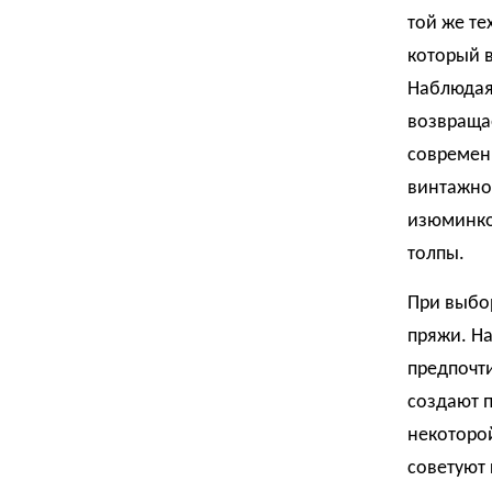
той же те
который в
Наблюдая 
возвращае
современ
винтажног
изюминкой
толпы.
При выбо
пряжи. На
предпочти
создают 
некоторой
советуют