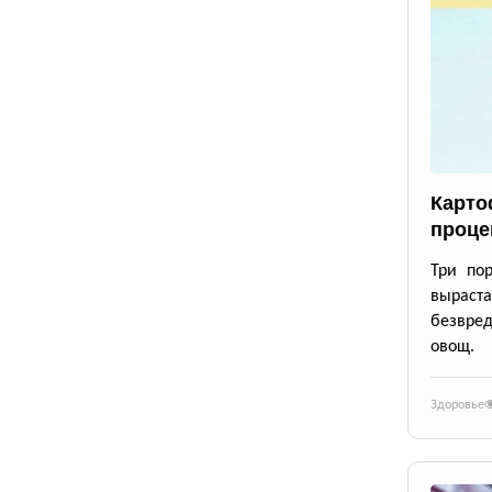
Карто
проце
Три по
выраста
безвре
овощ.
Здоровье