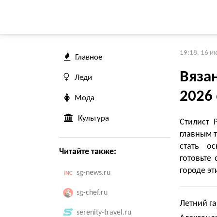
19:18, 16 и
Главное
Вяза
Леди
2026
Мода
Культура
Стилист 
главным 
стать ос
Читайте также:
готовьте 
городе эт
sg-news.ru
sg-chef.ru
Летний га
serenity-travel.ru