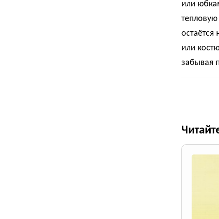
или юбкам
тепловую 
остаётся 
или костю
забывая п
Читайт