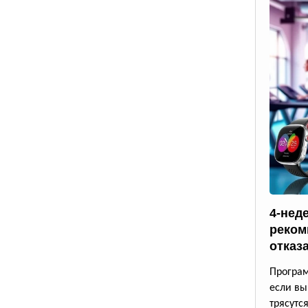
4-нед
реком
отказ
Програм
если вы
трясутс