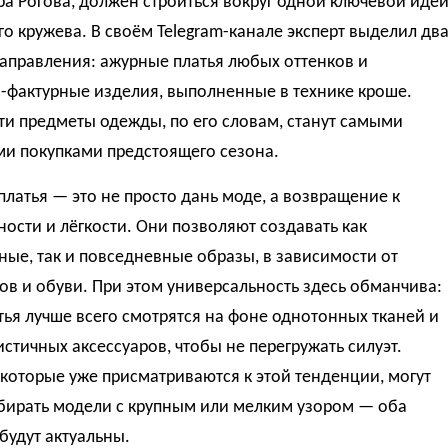
а Рогова, должен строиться вокруг одной ключевой иде
о кружева. В своём Telegram-канале эксперт выделил дв
аправления: ажурные платья любых оттенков и
-фактурные изделия, выполненные в технике кроше.
и предметы одежды, по его словам, станут самыми
и покупками предстоящего сезона.
латья — это не просто дань моде, а возвращение к
ости и лёгкости. Они позволяют создавать как
ые, так и повседневные образы, в зависимости от
ов и обуви. При этом универсальность здесь обманчива:
тья лучше всего смотрятся на фоне однотонных тканей и
тичных аксессуаров, чтобы не перегружать силуэт.
которые уже присматриваются к этой тенденции, могут
бирать модели с крупным или мелким узором — оба
будут актуальны.