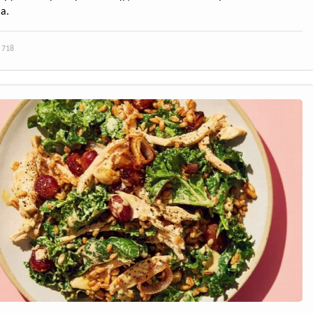
а.
 718