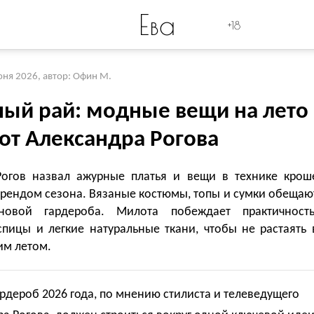
Ева
+18
юня 2026
,
автор: Офин М.
ный рай: модные вещи на лето
 от Александра Рогова
Рогов назвал ажурные платья и вещи в технике крош
трендом сезона. Вязаные костюмы, топы и сумки обещаю
новой гардероба. Милота побеждает практичность
спицы и легкие натуральные ткани, чтобы не растаять 
им летом.
рдероб 2026 года, по мнению стилиста и телеведущего