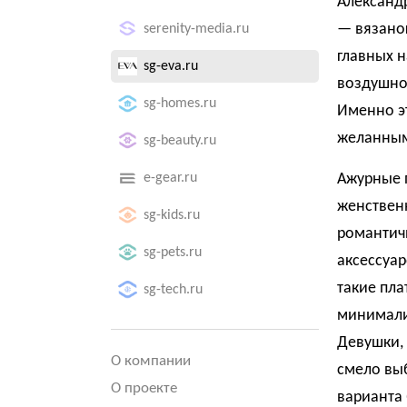
Александр
— вязаног
serenity-media.ru
главных н
sg-eva.ru
воздушно
sg-homes.ru
Именно эт
желанным
sg-beauty.ru
e-gear.ru
Ажурные п
женственн
sg-kids.ru
романтичн
sg-pets.ru
аксессуар
такие пла
sg-tech.ru
минималис
Девушки, 
О компании
смело вы
О проекте
варианта 