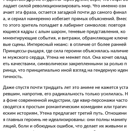
ладает силой революционизировать мир. Что именно озн
ачает эта фраза, остается загадкой почти до самого финал
а, и сериал намеренно избегает прямых объяснений. Вмес
то этого зритель попадает в лабиринт символов: повторя
ющиеся кадры с алым шаром, теневые представления, ко
мментирующие события, и витражи, обрамляющие ключе
вые сцены. Интересный нюанс: в отличие от более ранней
Принцессы-рыцаря, где сила героини объяснялась наличие
м мужского сердца, Утена не меняет пол. Она хочет овлад
еть качествами, символически закрепленными за ролью п
ринца, что принципиально иной взгляд на гендерную иден
тичность.
Даже спустя почти тридцать лет это аниме не кажется уста
ревшим, напротив, его радикальность только усилилась. Н
а фоне современной индустрии, где квир-персонажи часто
сводятся к простым романтическим комедиям или трагич
еским историям, Утена предлагает третий путь. Отношени
я главных героинь не идеализированы: они полны манипу
ляций, боли и обоюдных ошибок, что делает их живыми и