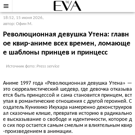
18:52, 15 июня 2026
,
автор: Офин М.
Революционная девушка Утена: главн
ое квир-аниме всех времен, ломающе
е шаблоны принцев и принцесс
Источник фото:
Press service
Аниме 1997 года «Революционная девушка Утена» —
это сюрреалистический шедевр, где девочка отказыва
ется быть принцессой и сама становится принцем, вст
упая в романтические отношения с другой героиней. С
оздатель Кунихико Икухара намеренно деконструиров
ал сказочные клише, превратив историю в радикально
е высказывание о свободе и идентичности, которое д
о сих пор остается самым смелым и влиятельным квир
-произведением в анимации.