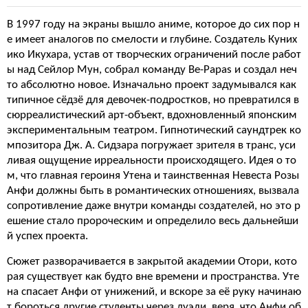
В 1997 году на экраны вышло аниме, которое до сих пор н
е имеет аналогов по смелости и глубине. Создатель Куних
ико Икухара, устав от творческих ограничений после работ
ы над Сейлор Мун, собрал команду Be-Papas и создал неч
то абсолютно новое. Изначально проект задумывался как
типичное сёдзё для девочек-подростков, но превратился в
сюрреалистический арт-объект, вдохновленный японским
экспериментальным театром. Гипнотический саундтрек ко
мпозитора Дж. А. Сидзара погружает зрителя в транс, уси
ливая ощущение ирреальности происходящего. Идея о то
м, что главная героиня Утена и таинственная Невеста Розы
Анфи должны быть в романтических отношениях, вызвала
сопротивление даже внутри команды создателей, но это р
ешение стало пророческим и определило весь дальнейши
й успех проекта.
Сюжет разворачивается в закрытой академии Отори, кото
рая существует как будто вне времени и пространства. Уте
на спасает Анфи от унижений, и вскоре за её руку начинаю
т бороться другие студенты через дуэли, веря, что Анфи об