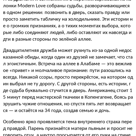
лонки Modern Love собраны судьбы, разворачивающиеся
в одном решении: позвонить в дверь, сказать правду или
просто заметить табличку на холодильнике. Эти истории н
е о громких признаниях, а о тихих моментах выбора, кото
рые либо соединяют людей, либо оставляют их навсегда и
дти в разные стороны по зелёной аллее.
Двадцатилетняя дружба может рухнуть из-за одной недос
казанной обиды, когда один из друзей не замечает, что ста
л эгоистичным. Встреча на аллее в Алабаме — это вежлив
ое «привет» и молчаливое признание: пути разошлись на
всегда. Никакой ссоры, просто перекрёсток, на котором од
ин выбрал не ту дорогу. С другой стороны, есть истории, г
де судьба буквально стучится в дверь. Американец стоит 1
5 минут перед мастерской ткачихи в Копенгагене, боясь ра
зрушить чужие отношения, но спустя пять лет возвращает
ся — и остаётся на 34 года, создав семью и дочь.
Особенно ярко проявляется тема внутреннего страха пере
д правдой. Парень признаётся матери пьяным и просит не
говорить отцу, а наутро просыпается от его руки на спине.