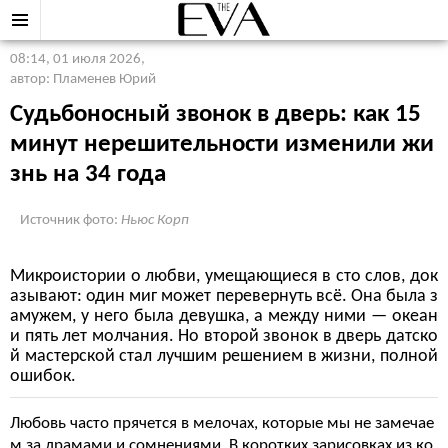
08:14, 01 июля 2026
,
автор: Пламенев Юрий
Судьбоносный звонок в дверь: как 15
минут нерешительности изменили жи
знь на 34 года
Источник фото:
Ньюс Корп
Микроистории о любви, умещающиеся в сто слов, док
азывают: один миг может перевернуть всё. Она была з
амужем, у него была девушка, а между ними — океан
и пять лет молчания. Но второй звонок в дверь датско
й мастерской стал лучшим решением в жизни, полной
ошибок.
Любовь часто прячется в мелочах, которые мы не замечае
м за драмами и сомнениями. В коротких зарисовках из ко