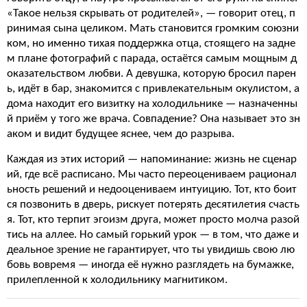
«Такое нельзя скрывать от родителей», — говорит отец, п
ринимая сына целиком. Мать становится громким союзни
ком, но именно тихая поддержка отца, стоящего на задне
м плане фотографий с парада, остаётся самым мощным д
оказательством любви. А девушка, которую бросил парен
ь, идёт в бар, знакомится с привлекательным окулистом, а
дома находит его визитку на холодильнике — назначенны
й приём у того же врача. Совпадение? Она называет это зн
аком и видит будущее яснее, чем до разрыва.
Каждая из этих историй — напоминание: жизнь не сценар
ий, где всё расписано. Мы часто переоцениваем рационал
ьность решений и недооцениваем интуицию. Тот, кто боит
ся позвонить в дверь, рискует потерять десятилетия счасть
я. Тот, кто терпит эгоизм друга, может просто молча разой
тись на аллее. Но самый горький урок — в том, что даже и
деальное зрение не гарантирует, что ты увидишь свою лю
бовь вовремя — иногда её нужно разглядеть на бумажке,
прилепленной к холодильнику магнитиком.