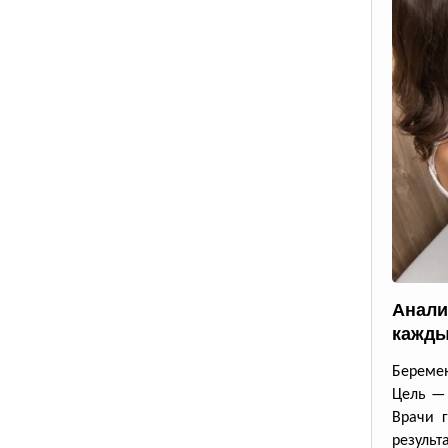
Анали
кажды
Беремен
Цель — 
Врачи г
результ