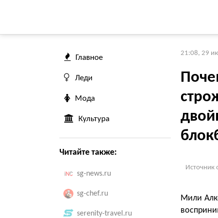
21:08, 29 и
Главное
Поче
Леди
стро
Мода
двой
Культура
блок
Читайте также:
Источник 
sg-news.ru
sg-chef.ru
Мили Алк
восприни
serenity-travel.ru