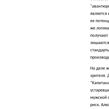
"авантюро
является
ее потенц
же логика
получают
лишаются
стандарты
производ
На деле ж
зрителя. 
"Капитана
устаревши
мужской 
риск. Алк