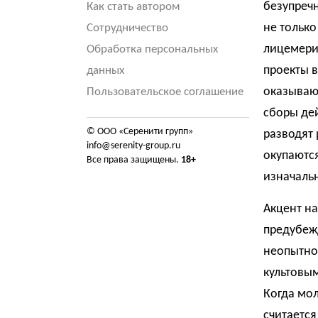
безупреч
Как стать автором
не только
Сотрудничество
лицемери
Обработка персональных
проекты 
данных
оказывают
Пользовательское соглашение
сборы де
© ООО «Серенити групп»
разводят 
info@serenity-group.ru
окупаются
Все права защищены.
18+
изначаль
Акцент на
предубеж
неопытнос
культовым
Когда мол
считается