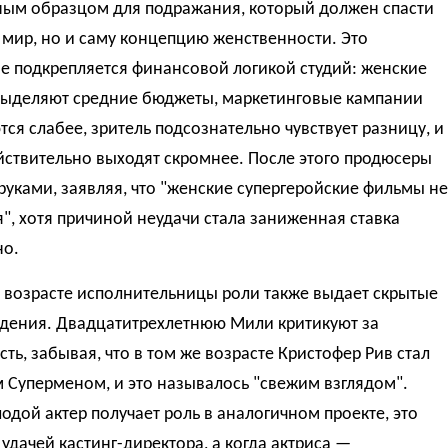
ным образцом для подражания, который должен спасти
 мир, но и саму концепцию женственности. Это
е подкрепляется финансовой логикой студий: женские
выделяют средние бюджеты, маркетинговые кампании
ся слабее, зритель подсознательно чувствует разницу, и
йствительно выходят скромнее. После этого продюсеры
руками, заявляя, что "женские супергеройские фильмы не
", хотя причиной неудачи стала заниженная ставка
но.
 возрасте исполнительницы роли также выдает скрытые
дения. Двадцатитрехлетнюю Мили критикуют за
ть, забывая, что в том же возрасте Кристофер Рив стал
 Суперменом, и это называлось "свежим взглядом".
одой актер получает роль в аналогичном проекте, это
 удачей кастинг-директора, а когда актриса —