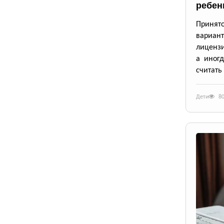
ребен
Принят
вариан
лицензи
а иног
считать
Дети
8