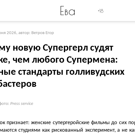
Ева
+18
юня 2026
,
автор: Ветров Егор
му новую Супергерл судят
же, чем любого Супермена:
ные стандарты голливудских
бастеров
фото:
Press service
ок признает: женские супергеройские фильмы до сих по
маются студиями как рискованный эксперимент, а не ка