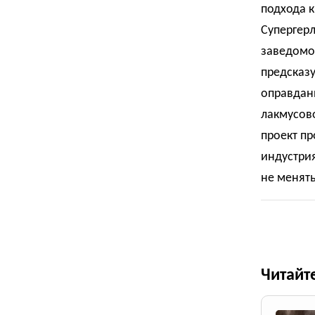
подхода к
Супергерл
заведомо 
предсказу
оправдани
лакмусов
проект пр
индустрия
не менять
Читайт