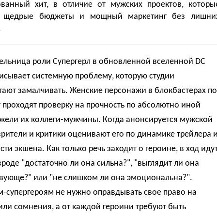
ованный хит, в отличие от мужских проектов, которы
т щедрые бюджеты и мощный маркетинг без лишни
.
ельница роли Супергерл в обновленной вселенной DC
исывает системную проблему, которую студии
ают замалчивать. Женские персонажи в блокбастерах по
 проходят проверку на прочность по абсолютно иной
жели их коллеги-мужчины. Когда анонсируется мужской
зрители и критики оценивают его по динамике трейлера 
ти экшена. Как только речь заходит о героине, в ход иду
роде "достаточно ли она сильна?", "выглядит ли она
твующе?" или "не слишком ли она эмоциональна?".
-супергероям не нужно оправдывать свое право на
или сомнения, а от каждой героини требуют быть