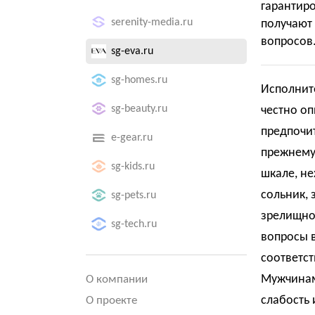
гарантир
serenity-media.ru
получаю
вопросов
sg-eva.ru
sg-homes.ru
Исполнит
sg-beauty.ru
честно оп
предпочит
e-gear.ru
прежнему
sg-kids.ru
шкале, не
сольник, 
sg-pets.ru
зрелищнос
sg-tech.ru
вопросы в
соответс
Мужчинам
О компании
слабость 
О проекте