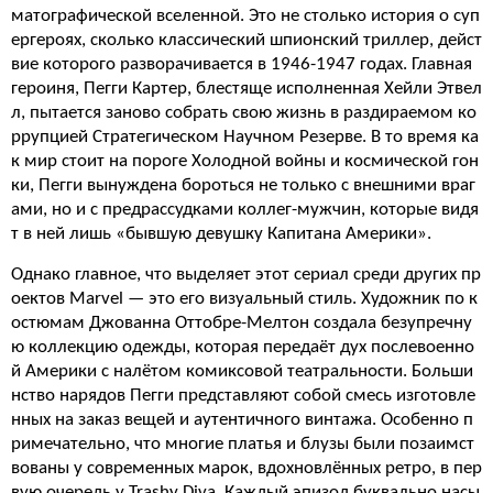
матографической вселенной. Это не столько история о суп
ергероях, сколько классический шпионский триллер, дейст
вие которого разворачивается в 1946-1947 годах. Главная
героиня, Пегги Картер, блестяще исполненная Хейли Этвел
л, пытается заново собрать свою жизнь в раздираемом ко
ррупцией Стратегическом Научном Резерве. В то время ка
к мир стоит на пороге Холодной войны и космической гон
ки, Пегги вынуждена бороться не только с внешними враг
ами, но и с предрассудками коллег-мужчин, которые видя
т в ней лишь «бывшую девушку Капитана Америки».
Однако главное, что выделяет этот сериал среди других пр
оектов Marvel — это его визуальный стиль. Художник по к
остюмам Джованна Оттобре-Мелтон создала безупречну
ю коллекцию одежды, которая передаёт дух послевоенно
й Америки с налётом комиксовой театральности. Больши
нство нарядов Пегги представляют собой смесь изготовле
нных на заказ вещей и аутентичного винтажа. Особенно п
римечательно, что многие платья и блузы были позаимст
вованы у современных марок, вдохновлённых ретро, в пер
вую очередь у Trashy Diva. Каждый эпизод буквально насы