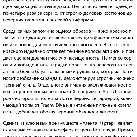
щен выдающимися нарядами: Пегги часто меняет одежду
по четыре раза за серию, от строгих деловых костюмов до
вечерних туалетов и полевой униформы.
Среди самых запоминающихся образов — ярко-красное п
латье на подкладке, ставшее настоящим фаворитом фанат
ов и основой для многочисленных косплеев. Этот оттенок
красного идеально оттеняет тёмные волосы актрисы и при
даёт сценам драматическую насыщенность. Не менее хор
оши и «обыденные» наряды: простые, но невероятно элег
антные белые блузы с пышными рукавами, которые Пегги
носит с юбками-карандаш, демонстрируя строгий, но женс
твенный стиль. Отдельного внимания заслуживают костю
мы второстепенных персонажей, например, Аны Джарвис,
роль которой исполнила Лотте Вербек. Её гардероб, вклю
чающий топы от Trashy Diva и винтажные пляжные компл
екты, добавляет образу героини обаяния и лёгкости.
Одним из ключевых преимуществ «Агента Картер» являет
ся умение создавать атмосферу старого Голливуда. Промо
-фотографии актрис выдержаны в стиле нуарной фотогра