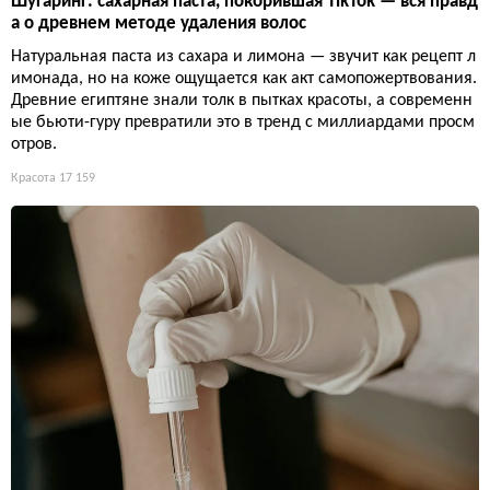
Шугаринг: сахарная паста, покорившая TikTok — вся правд
а о древнем методе удаления волос
Натуральная паста из сахара и лимона — звучит как рецепт л
имонада, но на коже ощущается как акт самопожертвования.
Древние египтяне знали толк в пытках красоты, а современн
ые бьюти-гуру превратили это в тренд с миллиардами просм
отров.
Красота
17 159