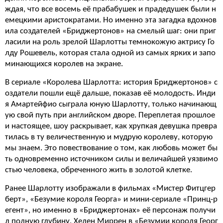
ждая, что все восемь её прабабушек и прадедушек были н
емецкими аристократами. Но именно эта загадка вдохнов
ила создателей «Бриджертонов» на смелый шаг: они приг
ласили на роль зрелой Шарлотты темнокожую актрису Го
лду Рошевель, которая стала одной из самых ярких и запо
минающихся королев на экране.
В сериале «Королева Шарлотта: история Бриджертонов» с
оздатели пошли ещё дальше, показав её молодость. Инди
я Амартейфио сыграла юную Шарлотту, только начинающ
ую свой путь при английском дворе. Переплетая прошлое
и настоящее, шоу раскрывает, как хрупкая девушка превра
тилась в ту величественную и мудрую королеву, которую
мы знаем. Это повествование о том, как любовь может бы
ть одновременно источником силы и величайшей уязвимо
стью человека, обреченного жить в золотой клетке.
Ранее Шарлотту изображали в фильмах «Мистер Фитцгер
берт», «Безумие короля Георга» и мини-сериале «Принц-р
егент», но именно в «Бриджертонах» её персонаж получи
л полную глубину. Хелен Миррен в «Безумии короля Георг