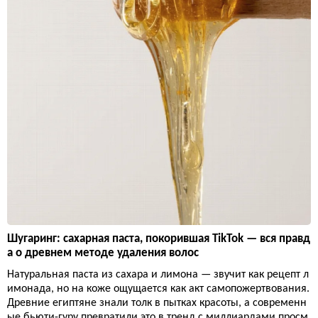
Шугаринг: сахарная паста, покорившая TikTok — вся правд
а о древнем методе удаления волос
Натуральная паста из сахара и лимона — звучит как рецепт л
имонада, но на коже ощущается как акт самопожертвования.
Древние египтяне знали толк в пытках красоты, а современн
ые бьюти-гуру превратили это в тренд с миллиардами просм