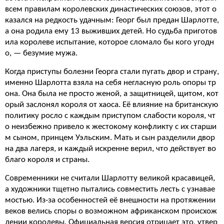
всем правилам королевских династических союзов, этот о
казался на редкость удачным: Георг был предан Шарлотте,
а она родила ему 13 выживших детей. Но судьба приготов
ила королеве испытание, которое сломало бы кого угодн
о, — безумие мужа.
Когда приступы болезни Георга стали пугать двор и страну,
именно Шарлотта взяла на себя негласную роль опоры тр
она. Она была не просто женой, а защитницей, щитом, кот
орый заслонял короля от хаоса. Её влияние на британскую
политику росло с каждым приступом слабости короля, чт
о неизбежно привело к жестокому конфликту с их старши
м сыном, принцем Уэльским. Мать и сын разделили двор
на два лагеря, и каждый искренне верил, что действует во
благо короля и страны.
Современники не считали Шарлотту великой красавицей,
а художники тщетно пытались совместить лесть с узнавае
мостью. Из-за особенностей её внешности на протяжении
веков велись споры о возможном африканском происхож
дении королевы. Официальная версия отрицает это, утвер