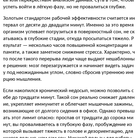
ей или перекрёстным анализом данных. Суть в том, чтобы
успеть войти в лёгкую фазу, но не провалиться глубже.
Золотым стандартом рабочей эффективности считается ин
тервал от десяти до двадцати минут. Именно за это время
организм успевает погрузиться в поверхностный сон, не ск
атываясь в глубокие стадии, откуда просыпаться тяжело. Р
езультат — несколько часов повышенной концентрации и
памяти, а также заметное снижение стресса. Характерно, ч
то после такого перерыва люди чаще выдают нешаблонны
е решения: мозг перезагружается и начинает видеть задач
у под неожиданным углом, словно сбросив утреннюю ине
рцию мышления.
Если накопился хронический недосып, можно позволить с
ебе до тридцати минут. Такой сон реально снижает давлен
ие, укрепляет иммунитет и облегчает мышечные зажимы,
возникающие от долгого сидения в офисе. Однако превыш
ать этот лимит опасно: проспав от тридцати до сорока ми
нут, вы проваливаетесь в глубокую фазу, пробуждение из
которой вызывает тяжесть в голове и дезориентацию, для