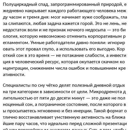
Полуциркадный спад, запрограммированный природой, е
жедневно накрывает каждого работающего человека меж
ду часом и тремя дня: мозг начинает хуже соображать, гла
за слипаются, любая задача кажется горой. Это не лень, не
недостаток воли и не признак ночного недосыпа — это би
ология, которую невозможно отменить корпоративным р
егламентом. Умные работодатели давно поняли: игнорир
овать этот провал глупо, а использовать его выгодно. Кор
откий сон в это время — не потакание слабости, а инвести
ция в человеческий ресурс, которая окупается скачком ко
нцентрации, снижением числа ошибок и повышением кре
ативности.
Специалисты по сну чётко делят полезный дневной отдых
на три категории в зависимости от цели. Микродремота д
лительностью от пяти до десяти минут — это даже не пол
ноценный сон, а пограничное состояние, после которого в
ы просыпаетесь мгновенно и без инерции. Такой формат о
тлично восстанавливает умственную активность на ближа
йшие пару часов, что идеально перед сложной презентаци